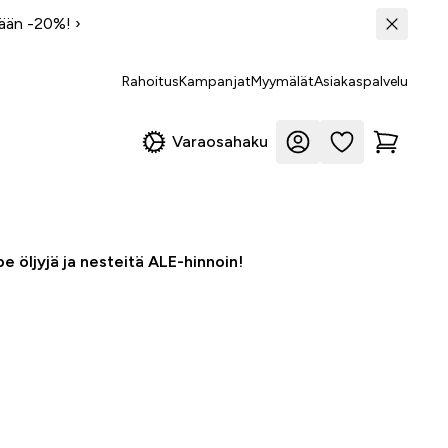
tään -20%!
›
Rahoitus
Kampanjat
Myymälät
Asiakaspalvelu
Varaosahaku
e öljyjä ja nesteitä ALE-hinnoin!