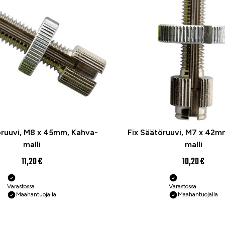
öruuvi, M8 x 45mm, Kahva-
Fix Säätöruuvi, M7 x 42m
malli
malli
11,20 €
10,20 €
Varastossa
Varastossa
Maahantuojalla
Maahantuojalla