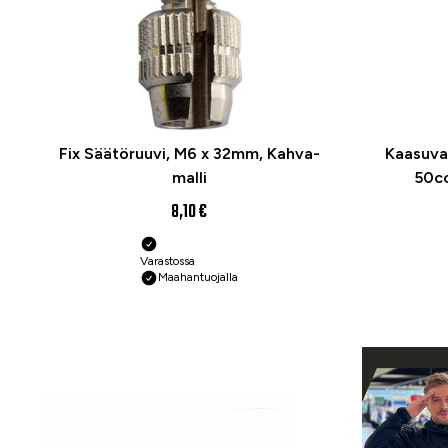
Fix Säätöruuvi, M6 x 32mm, Kahva-
Kaasuvai
malli
50cc
8,10 €
Varastossa
Maahantuojalla