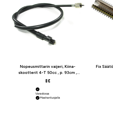
Nopeusmittarin vaijeri, Kiina-
Fix Säät
skootterit 4-T 50cc , p. 93cm ,
(Type C)
8 €
Varastossa
Maahantuojalla