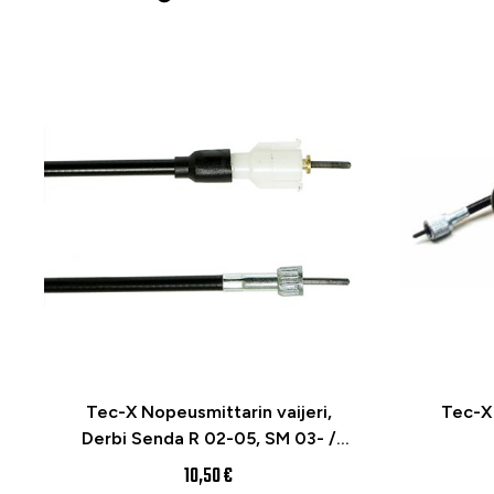
Tec-X Nopeusmittarin vaijeri,
Tec-X 
Derbi Senda R 02-05, SM 03- /
Gilera SMT 03-10
10,50 €