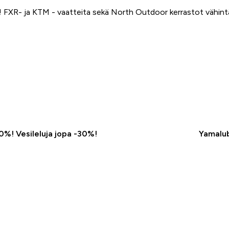
FXR- ja KTM - vaatteita sekä North Outdoor kerrastot vähin
50%! Vesileluja jopa -30%!
Yamalub