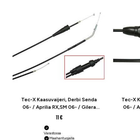
Tec-X Kaasuvaijeri, Derbi Senda
Tec-X K
06- / Aprilia RX,SM 06- / Gilera
06- / A
RCR,SMT 06-
11 €
Varastossa
Maahantuojalla