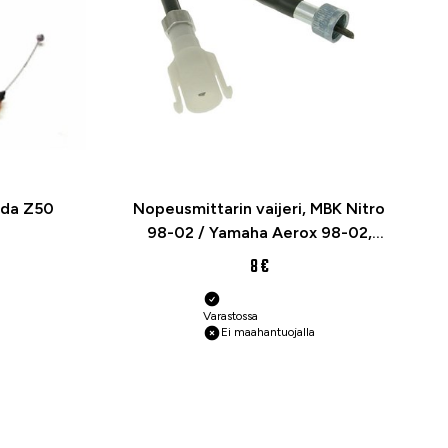
nda Z50
Nopeusmittarin vaijeri, MBK Nitro
98-02 / Yamaha Aerox 98-02,
Neos 97-03
8 €
Varastossa
Ei maahantuojalla