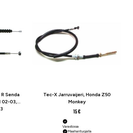
i R Senda
Tec-X Jarruvaijeri, Honda Z50
 02-03,
Monkey
03
15 €
Varastossa
Maahantuojalla