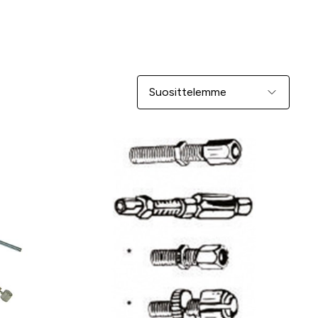
Järjestä
-25 %
-25 %