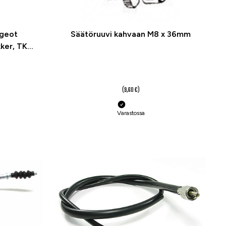
ugeot
Säätöruuvi kahvaan M8 x 36mm
kker, TKR,
7,20 €
(9,60 €)
Varastossa