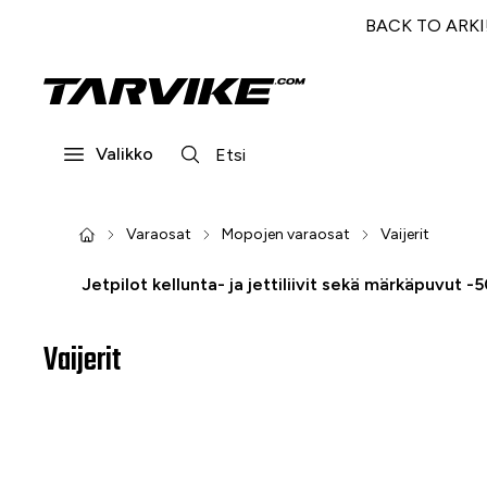
BACK TO ARKI! 
Valikko
Varaosat
Mopojen varaosat
Vaijerit
Jetpilot kellunta- ja jettiliivit sekä märkäpuvut -
Vaijerit