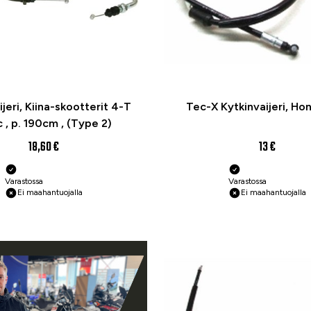
jeri, Kiina-skootterit 4-T
Tec-X Kytkinvaijeri, Ho
 , p. 190cm , (Type 2)
18,60 €
13 €
Varastossa
Varastossa
Ei maahantuojalla
Ei maahantuojalla