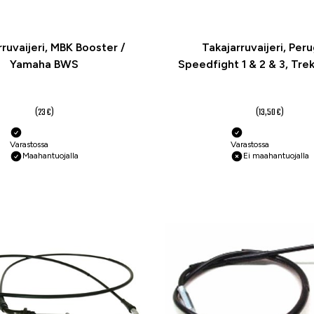
ruvaijeri, MBK Booster /
Takajarruvaijeri, Per
Yamaha BWS
Speedfight 1 & 2 & 3, Tre
Vivacity
17,20 €
10,10 €
(23 €)
(13,50 €)
Varastossa
Varastossa
Maahantuojalla
Ei maahantuojalla