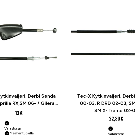
ytkinvaijeri, Derbi Senda
Tec-X Kytkinvaijeri, Derb
prilia RX,SM 06- / Gilera
00-03, R DRD 02-03, SM
RCR,SMT 06-
SM X-Treme 02-
13 €
22,30 €
Varastossa
Maahantuojalla
Varastossa