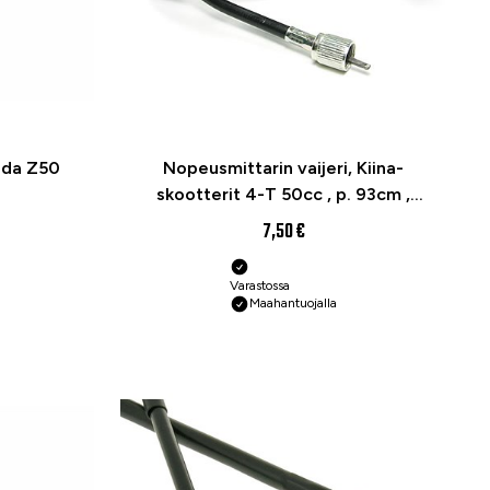
nda Z50
Nopeusmittarin vaijeri, Kiina-
skootterit 4-T 50cc , p. 93cm ,
(Type B)
7,50 €
Varastossa
Maahantuojalla