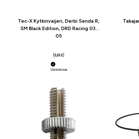
Tec-X Kytkinvaijeri, Derbi Senda R,
Takajar
SM Black Edition, DRD Racing 03,
05
8,70 €
(11,60 €)
Varastossa