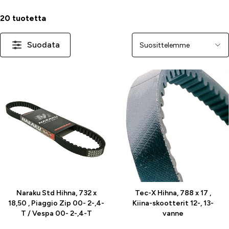
20 tuotetta
Suodata
Järjestä
-25 %
Naraku Std Hihna, 732 x
Tec-X Hihna, 788 x 17 ,
18,50 , Piaggio Zip 00- 2-,4-
Kiina-skootterit 12-, 13-
T / Vespa 00- 2-,4-T
vanne