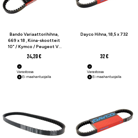
Bando Variaattorihihna,
Dayco Hihna, 18,5 x 732
669 x 18 , Kiina-skootteit
10" / Kymco / Peugeot V-
Clic
24,20 €
32 €
Varastossa
Varastossa
Ei maahantuojalla
Ei maahantuojalla