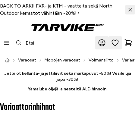
BACK TO ARKI! FXR- ja KTM - vaatteita sekä North
Outdoor kerrastot vähintään -20%!
›
Varaosat
Mopojen varaosat
Voimansiirto
Variaa
Jetpilot kellunta- ja jettiliivit sekä märkäpuvut -50%! Vesileluja
jopa -30%!
Yamalube öljyjä ja nesteitä ALE-hinnoin!
Variaattorinhihnat