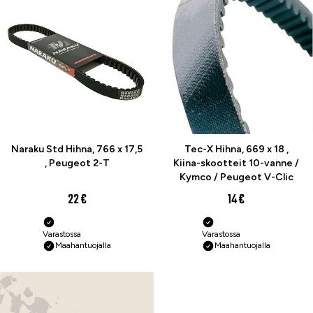
Naraku Std Hihna, 766 x 17,5
Tec-X Hihna, 669 x 18 ,
, Peugeot 2-T
Kiina-skootteit 10-vanne /
Kymco / Peugeot V-Clic
22 €
14 €
Varastossa
Varastossa
Maahantuojalla
Maahantuojalla