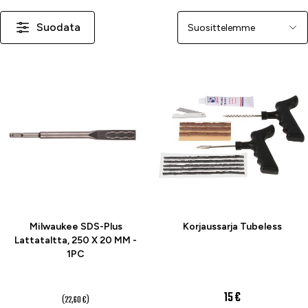
Suodata
Järjestä
-34 %
Milwaukee SDS-Plus
Korjaussarja Tubeless
Lattataltta, 250 X 20 MM -
1PC
15 €
15 €
(22,60 €)