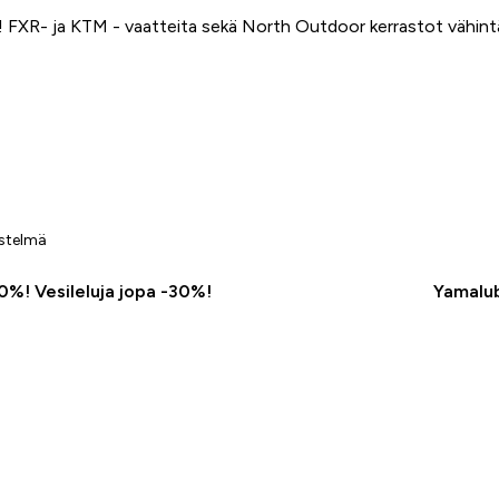
FXR- ja KTM - vaatteita sekä North Outdoor kerrastot vähin
estelmä
50%! Vesileluja jopa -30%!
Yamalub