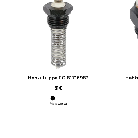
Hehkutulppa FO 81716982
Hehku
31 €
Varastossa