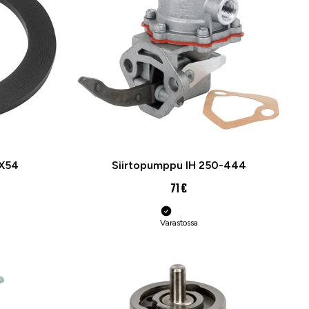
8X54
Siirtopumppu IH 250-444
71 €
Varastossa