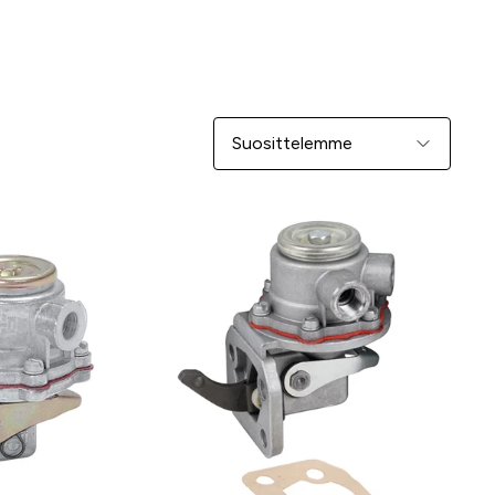
Järjestä
-33 %
-32 %