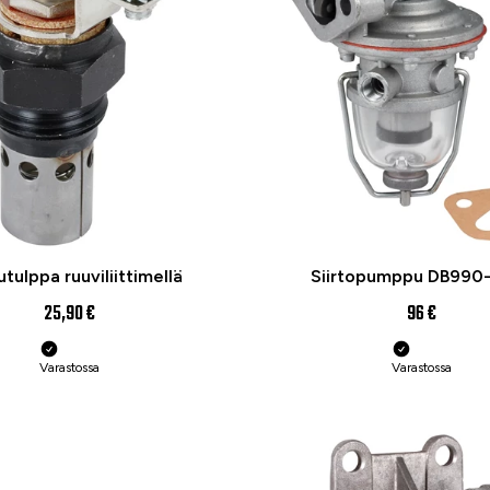
tulppa ruuviliittimellä
Siirtopumppu DB990
25,90 €
96 €
Varastossa
Varastossa