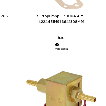
-785
Siirtopumppu PE1004.4 MF
4224451M91 3641308M91
63 €
(93 €)
Varastossa