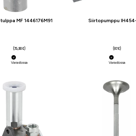
tulppa MF 1446176M91
Siirtopumppu IH454
20 €
55 €
(25,90 €)
(82 €)
Varastossa
Varastossa
-37 %