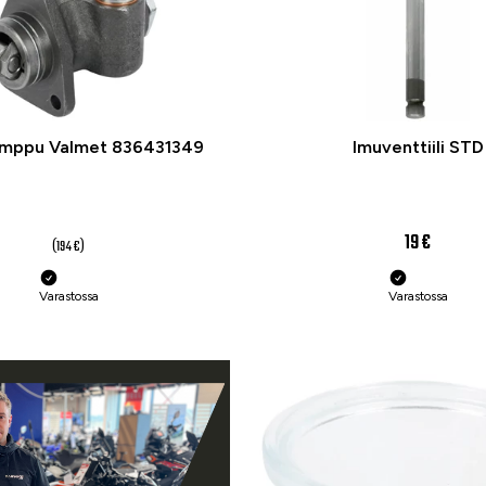
umppu Valmet 836431349
Imuventtiili STD
123 €
19 €
(194 €)
Varastossa
Varastossa