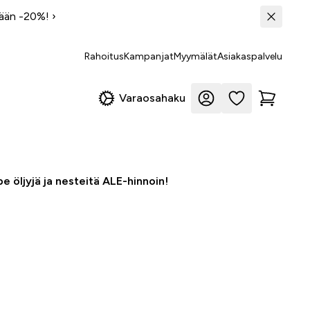
tään -20%!
›
Rahoitus
Kampanjat
Myymälät
Asiakaspalvelu
Varaosahaku
e öljyjä ja nesteitä ALE-hinnoin!