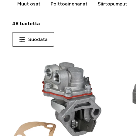
Muut osat
Polttoainehanat
Siirtopumput
48 tuotetta
Suodata
-33 %