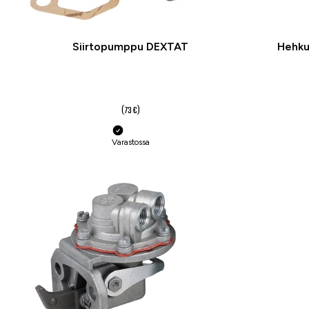
Siirtopumppu DEXTAT
Hehku
49 €
(73 €)
Varastossa
-32 %