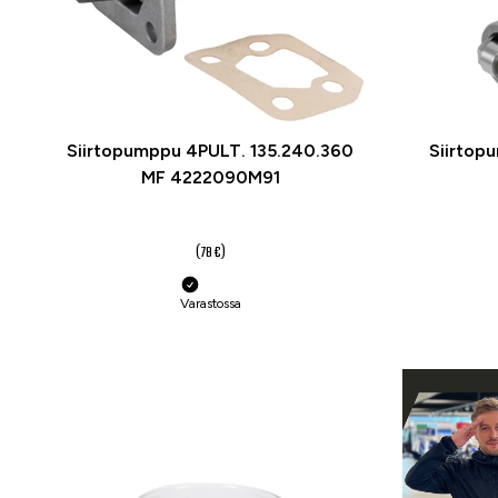
Siirtopumppu 4PULT. 135.240.360
Siirtop
MF 4222090M91
53 €
(78 €)
Varastossa