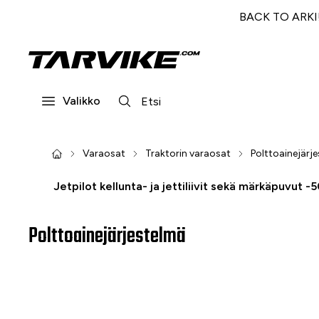
BACK TO ARKI! 
Valikko
Varaosat
Traktorin varaosat
Polttoainejärj
Jetpilot kellunta- ja jettiliivit sekä märkäpuvut -
Polttoainejärjestelmä