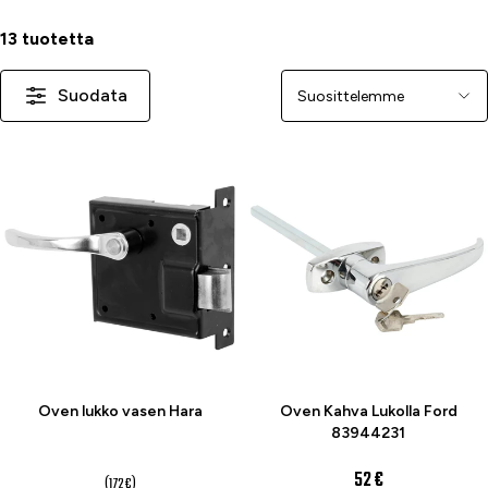
13 tuotetta
Suodata
Järjestä
-30 %
Oven lukko vasen Hara
Oven Kahva Lukolla Ford
83944231
120 €
52 €
(172 €)