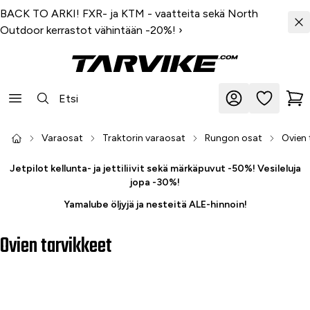
BACK TO ARKI! FXR- ja KTM - vaatteita sekä North
Outdoor kerrastot vähintään -20%!
›
Varaosat
Traktorin varaosat
Rungon osat
Ovien 
Jetpilot kellunta- ja jettiliivit sekä märkäpuvut -50%! Vesileluja
jopa -30%!
Yamalube öljyjä ja nesteitä ALE-hinnoin!
Ovien tarvikkeet