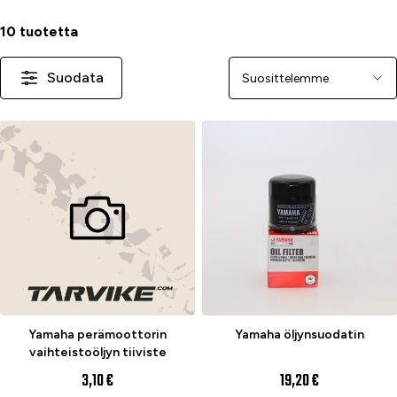
10 tuotetta
Suodata
Järjestä
Yamaha perämoottorin
Yamaha öljynsuodatin
vaihteistoöljyn tiiviste
3,10 €
19,20 €