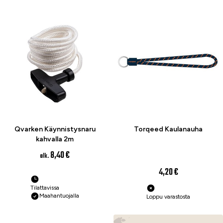
Qvarken Käynnistysnaru
Torqeed Kaulanauha
kahvalla 2m
8,40 €
alk.
4,20 €
Tilattavissa
Maahantuojalla
Loppu varastosta