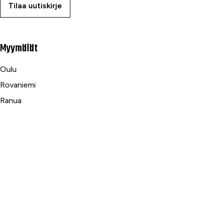
Tilaa uutiskirje
Myymälät
Oulu
Rovaniemi
Ranua
Asiakaspalvelu
Usein kysytyt kysymykset
Tilaus- ja toimitusehdot
Toimitustavat ja -kulut
Maksutavat