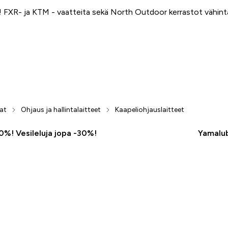
FXR- ja KTM - vaatteita sekä North Outdoor kerrastot vähin
at
Ohjaus ja hallintalaitteet
Kaapeliohjauslaitteet
50%! Vesileluja jopa -30%!
Yamalub