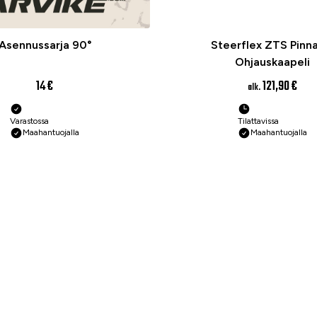
Asennussarja 90°
Steerflex ZTS Pinn
Ohjauskaapeli
14 €
121,90 €
alk.
Varastossa
Tilattavissa
Maahantuojalla
Maahantuojalla