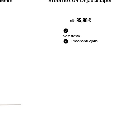
355mm
Steerflex UR Ohjauskaapeli
95,90 €
alk.
Varastossa
Ei maahantuojalla