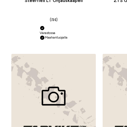
Steerflex LT Ohjauskaapeli
ZTS G
54,70 €
alk.
(73 €)
Varastossa
Maahantuojalla