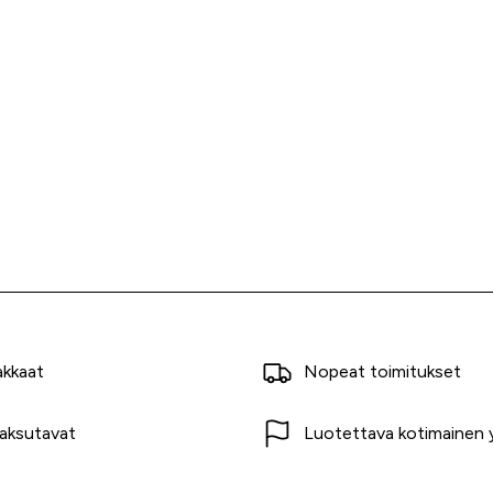
akkaat
Nopeat toimitukset
aksutavat
Luotettava kotimainen y