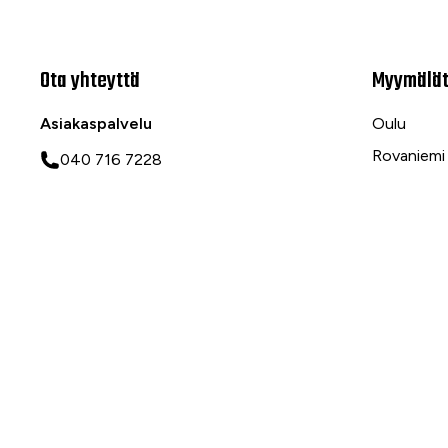
Ota yhteyttä
Myymälä
Asiakaspalvelu
Oulu
Rovaniemi
040 716 7228
Ranua
asiakaspalvelu@tarvike.com
Myynti
020 743 7000
Tilaa uutiskirje