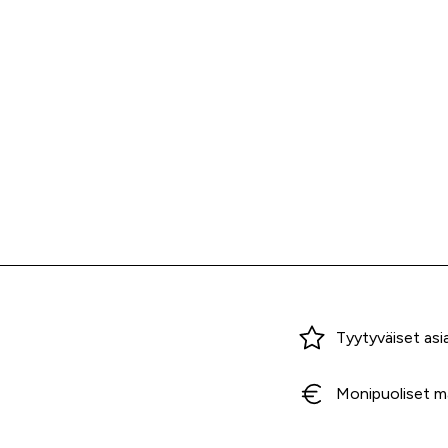
Miksi ostaa Tarvikekeskuksesta?
Tyytyväiset asi
Monipuoliset m