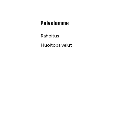
Palvelumme
Rahoitus
Huoltopalvelut
Varaosapalvelut
Ilmalämpö- ja sähköpalvelut
kuu
Yrityspalvelut ja Leasing
Yksityisleasing