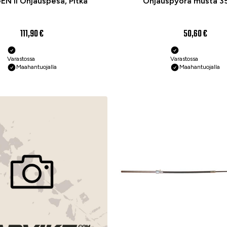
EN II Ohjauspesä, Pitkä
Ohjauspyörä musta 
111,90 €
50,60 €
Varastossa
Varastossa
Maahantuojalla
Maahantuojalla