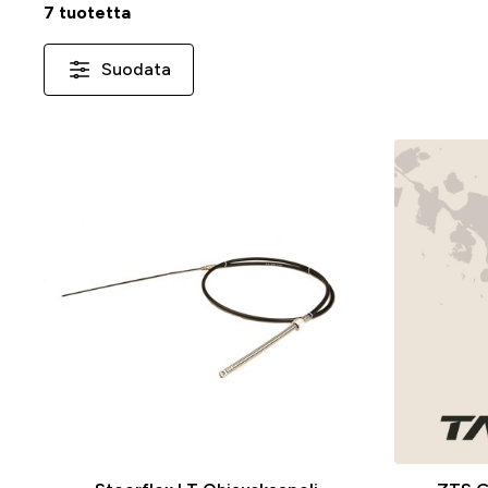
7 tuotetta
Suodata
-25 %