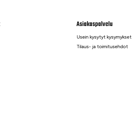
t
Asiakaspalvelu
Usein kysytyt kysymykset
Tilaus- ja toimitusehdot
Toimitustavat ja -kulut
Maksutavat
Palautus, reklamaatio ja ta
Tietosuojaseloste