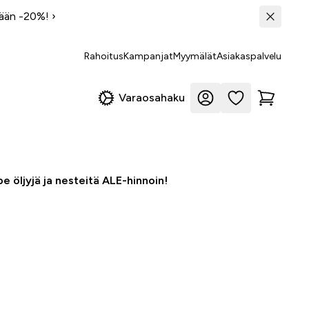
tään -20%!
›
Rahoitus
Kampanjat
Myymälät
Asiakaspalvelu
Varaosahaku
e öljyjä ja nesteitä ALE-hinnoin!