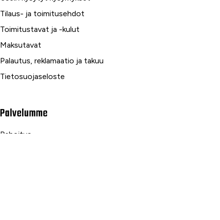
Tilaus- ja toimitusehdot
Toimitustavat ja -kulut
Maksutavat
Palautus, reklamaatio ja takuu
Tietosuojaseloste
Palvelumme
Rahoitus
Huoltopalvelut
Varaosapalvelut
Ilmalämpö- ja sähköpalvelut
Yrityspalvelut ja Leasing
Yksityisleasing