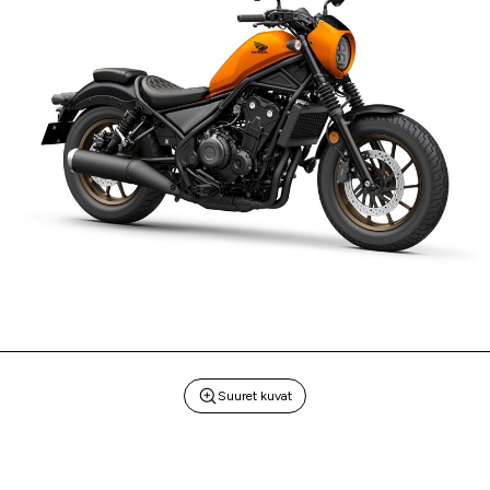
Suuret kuvat