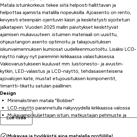
Matala istuinkorkeus tekee siitä helposti hallittavan ja
helpottaa ajamista matalilla nopeuksilla. Ajoasento on rento,
kevyesti eteenpäin ojentuvin käsin ja keskitetysti sijoitetuin
jalkatapein. Vuoden 2025 mallin päivitykset keskittyvät
ajamisen mukavuuteen: istuimen materiaali on uusittu,
ohjaustangon asento optimoitu ja takajousituksen
iskunvaimennuksen kumiosat uudelleenmuotoiltu. Lisäksi LCD-
näyttö näkyy nyt paremmin kirkkaassa valaistuksessa.
Vakiovarustukseen kuuluvat mm. luistonesto- ja avustin-
kytkin, LED-valaistus ja LCD-näyttö, tehdasasenteisena
ajovalojen kate, mustat etujousituksen komponentit,
timantti-tikattu satulan päällinen.
Design
Minimalistinen matala "Bobber"
LCD-näyttö parannetulla näkyvyydellä kirkkaassa valossa
Mukavampi kuljettajan istuin; matkustajan pehmuste ja
Lue lisää
takajalkatapit helposti irrotettavissa
Moottori
Mukavaa ja tyylikästä ajoa matalalla profiililla!