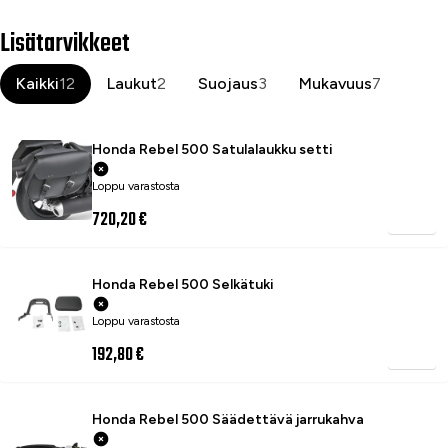
Lisätarvikkeet
Kaikki
12
Laukut
2
Suojaus
3
Mukavuus
7
Honda Rebel 500 Satulalaukku setti
Loppu varastosta
720,20 €
Honda Rebel 500 Selkätuki
Loppu varastosta
192,80 €
Honda Rebel 500 Säädettävä jarrukahva