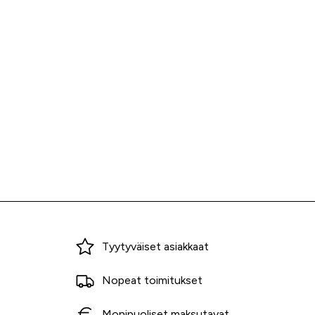
Miksi ostaa Tarvikekeskuksesta?
Tyytyväiset asiakkaat
Nopeat toimitukset
Monipuoliset maksutavat