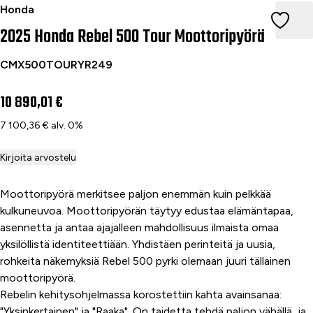
2025 Honda Rebel 500 Tour Moottoripyörä
Honda
2025 Honda Rebel 500 Tour Moottoripyörä
CMX500TOURYR249
10 890,01 €
7 100,36 € alv. 0%
Kirjoita arvostelu
Moottoripyörä merkitsee paljon enemmän kuin pelkkää
kulkuneuvoa. Moottoripyörän täytyy edustaa elämäntapaa,
asennetta ja antaa ajajalleen mahdollisuus ilmaista omaa
yksilöllistä identiteettiään. Yhdistäen perinteitä ja uusia,
rohkeita näkemyksiä Rebel 500 pyrki olemaan juuri tällainen
moottoripyörä.
Rebelin kehitysohjelmassa korostettiin kahta avainsanaa:
"Yksinkertainen" ja "Raaka". On taidetta tehdä paljon vähällä, ja