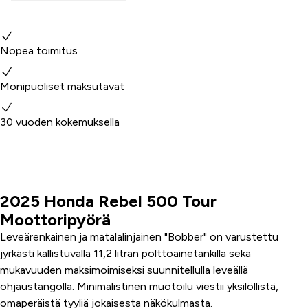
Miksi valita meidät?
Nopea toimitus
Monipuoliset maksutavat
30 vuoden kokemuksella
2025 Honda Rebel 500 Tour
Tuoteinfo
Moottoripyörä
Leveärenkainen ja matalalinjainen "Bobber" on varustettu
jyrkästi kallistuvalla 11,2 litran polttoainetankilla sekä
mukavuuden maksimoimiseksi suunnitellulla leveällä
ohjaustangolla. Minimalistinen muotoilu viestii yksilöllistä,
omaperäistä tyyliä jokaisesta näkökulmasta.