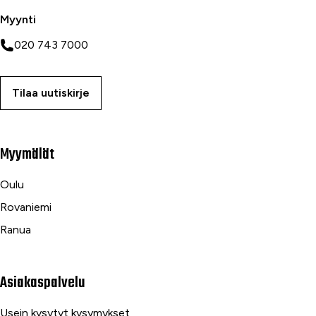
Myynti
020 743 7000
Tilaa uutiskirje
Myymälät
Oulu
Rovaniemi
Ranua
Asiakaspalvelu
Usein kysytyt kysymykset