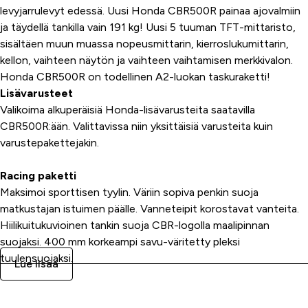
levyjarrulevyt edessä. Uusi Honda CBR500R painaa ajovalmiin
ja täydellä tankilla vain 191 kg! Uusi 5 tuuman TFT-mittaristo,
sisältäen muun muassa nopeusmittarin, kierroslukumittarin,
kellon, vaihteen näytön ja vaihteen vaihtamisen merkkivalon.
Honda CBR500R on todellinen A2-luokan taskuraketti!
Lisävarusteet
Valikoima alkuperäisiä Honda-lisävarusteita saatavilla
CBR500R:ään. Valittavissa niin yksittäisiä varusteita kuin
varustepakettejakin.
Racing paketti
Maksimoi sporttisen tyylin. Väriin sopiva penkin suoja
matkustajan istuimen päälle. Vanneteipit korostavat vanteita.
Hiilikuitukuvioinen tankin suoja CBR-logolla maalipinnan
suojaksi. 400 mm korkeampi savu-väritetty pleksi
tuulensuojaksi.
Lue lisää
Comfort paketti
Pidempiä matkoja varten comfort paketissa