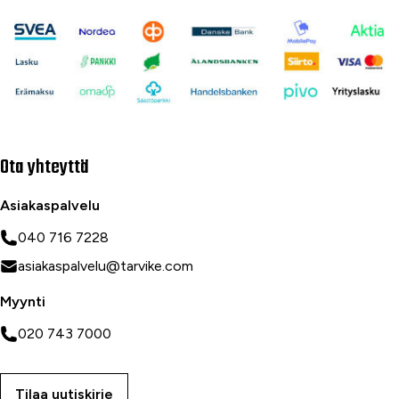
Ota yhteyttä
Asiakaspalvelu
040 716 7228
asiakaspalvelu@tarvike.com
Myynti
020 743 7000
Tilaa uutiskirje