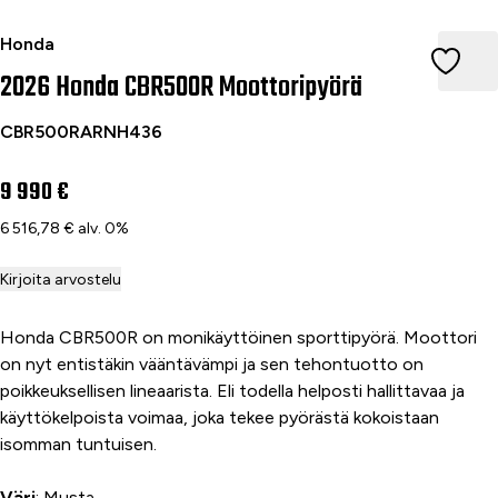
2026 CBR500R NH436 MAT GUNPOWDER BLACK MET
Honda
2026 Honda CBR500R Moottoripyörä
CBR500RARNH436
9 990 €
6 516,78 € alv. 0%
Kirjoita arvostelu
Honda CBR500R on monikäyttöinen sporttipyörä. Moottori
on nyt entistäkin vääntävämpi ja sen tehontuotto on
poikkeuksellisen lineaarista. Eli todella helposti hallittavaa ja
käyttökelpoista voimaa, joka tekee pyörästä kokoistaan
isomman tuntuisen.
Väri
: Musta