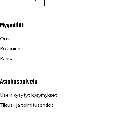
Myymälät
Oulu
Rovaniemi
Ranua
Asiakaspalvelu
Usein kysytyt kysymykset
Tilaus- ja toimitusehdot
Toimitustavat ja -kulut
Maksutavat
Palautus, reklamaatio ja takuu