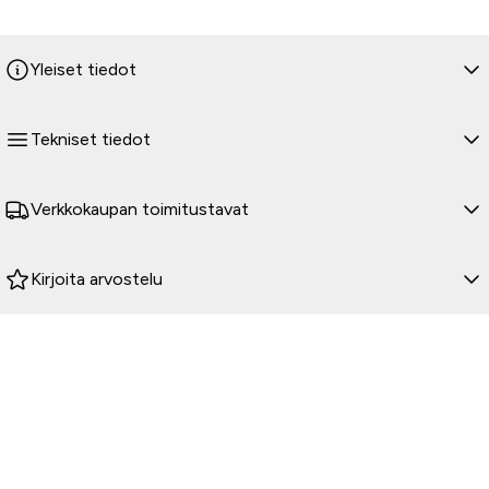
kahvanlämmittimet (5-lämpötasoa) muistitoiminnolla +
mittaristo sovituksella. Istuimen alle virranulosotto. 3-litran
Yleiset tiedot
tankkilaukku.
Lisävarustevalikoimaa täydentää käytännöllinen 15 litran
Tekniset tiedot
istuinlaukku, 35 litran takalaukku ja asennusteline. Kaikki
paketeissa olevat lisävarusteet voidaan ostaa myös yksittäin.
Verkkokaupan toimitustavat
Kirjoita arvostelu