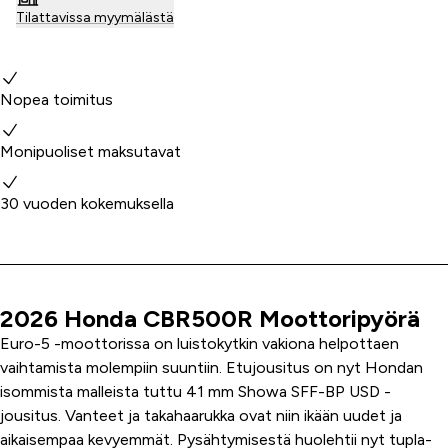
Tilattavissa myymälästä
Miksi valita meidät?
Nopea toimitus
Monipuoliset maksutavat
30 vuoden kokemuksella
2026 Honda CBR500R Moottoripyörä
Tuoteinfo
Euro-5 -moottorissa on luistokytkin vakiona helpottaen
vaihtamista molempiin suuntiin. Etujousitus on nyt Hondan
isommista malleista tuttu 41 mm Showa SFF-BP USD -
jousitus. Vanteet ja takahaarukka ovat niin ikään uudet ja
aikaisempaa kevyemmät. Pysähtymisestä huolehtii nyt tupla-