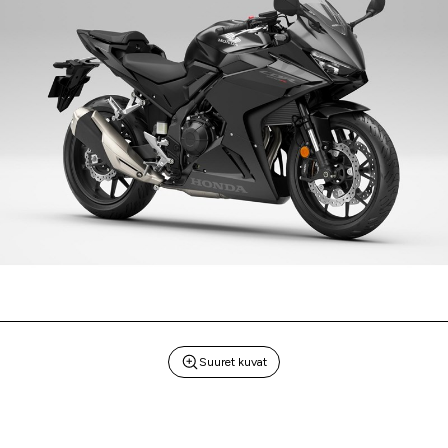
Suuret kuvat
UUTUUS