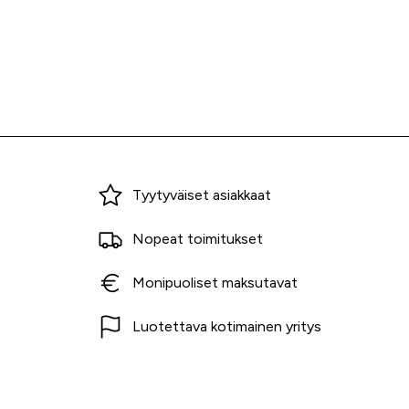
Miksi ostaa Tarvikekeskuksesta?
Tyytyväiset asiakkaat
Nopeat toimitukset
Monipuoliset maksutavat
Luotettava kotimainen yritys