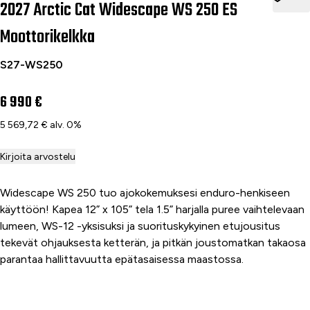
2027 Arctic Cat Widescape WS 250 ES
Moottorikelkka
S27-WS250
6 990 €
5 569,72 € alv. 0%
Kirjoita arvostelu
Widescape WS 250 tuo ajokokemuksesi enduro-henkiseen
käyttöön! Kapea 12” x 105” tela 1.5” harjalla puree vaihtelevaan
lumeen, WS-12 -yksisuksi ja suorituskykyinen etujousitus
tekevät ohjauksesta ketterän, ja pitkän joustomatkan takaosa
parantaa hallittavuutta epätasaisessa maastossa.