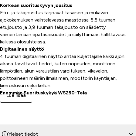
Korkean suorituskyvyn jousitus
Etu- ja takajousitus tarjoavat tasaisen ja mukavan
ajokokemuksen vaihtelevassa maastossa. 5,5 tuuman
etujousto ja 3,9 tuuman takajousto on säädetty
vaimentamaan epätasaisuudet ja säilyttämään hallittavuus
kaikissa olosuhteissa.
Digitaalinen näyttö
4 tuuman digitaalinen näyttö antaa kuljettajalle kaikki ajon
aikana tarvittavat tiedot, kuten nopeuden, moottorin
lämpötilan, akun varaustilan varoituksen, vikavalon,
polttoaineen määrän ilmaisimen, moottorin käyntiajan,
kierrosluvun sekä kellon.
Enemmän Suorituskykyä WS250-Tela
Lue lisää
WS 250 -tela on suunniteltu tarjoamaan luotettavaa pitoa ja
hallittavuutta vaativissa olosuhteissa. Sen 105 x 12 tuuman
kokoinen rakenne ja 1,5 tuuman harjat takaavat tarvittavan
pidon, jotta eteneminen onnistuu varmasti lumessa ja
maastossa, joissa heikommat koneet pysähtyvät.
Yleiset tiedot