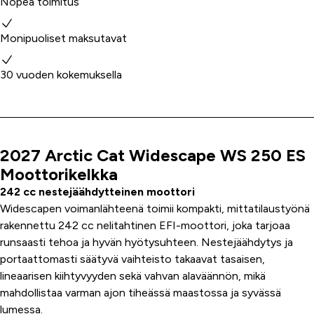
Nopea toimitus
Monipuoliset maksutavat
30 vuoden kokemuksella
2027 Arctic Cat Widescape WS 250 ES
Tuoteinfo
Moottorikelkka
242 cc nestejäähdytteinen moottori
Widescapen voimanlähteenä toimii kompakti, mittatilaustyönä
rakennettu 242 cc nelitahtinen EFI-moottori, joka tarjoaa
runsaasti tehoa ja hyvän hyötysuhteen. Nestejäähdytys ja
portaattomasti säätyvä vaihteisto takaavat tasaisen,
lineaarisen kiihtyvyyden sekä vahvan alaväännön, mikä
mahdollistaa varman ajon tiheässä maastossa ja syvässä
lumessa.