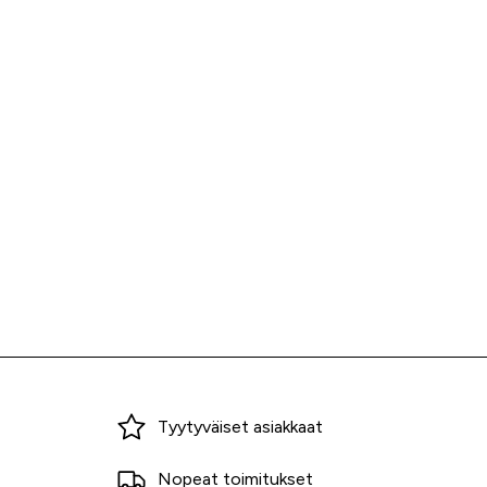
Miksi ostaa Tarvikekeskuksesta?
Tyytyväiset asiakkaat
Nopeat toimitukset