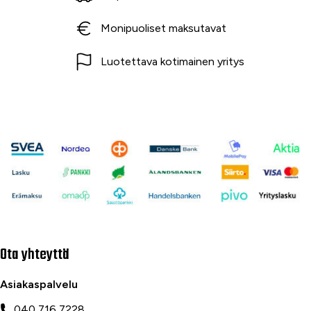
Monipuoliset maksutavat
Luotettava kotimainen yritys
Ota yhteyttä
Asiakaspalvelu
040 716 7228