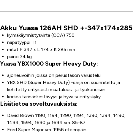
Akku Yuasa 126AH SHD +-347x174x285
Tuoteinfo
kylmäkäynnistysvirta (CCA) 750
napatyyppi T1
mitat P 347 x L 174 x K 285 mm
paino 34 kg
Yuasa YBX1000 Super Heavy Duty:
ajoneuvoihin joissa on perustason varustelu
YBX SHD (Super Heavy Duty) -sarja on suunniteltu ja
kehitetty erityisesti maatalous- ja työkoneisiin
korkea tärinänkestävyys ja hyvä suorityskyky
Lisätietoa soveltuvuuksista:
David Brown 1190, 1194, 1290, 1294, 1390, 1394, 1490,
1494, 1594, 1690 ja 1694 vm. 85-87
Ford Super Major vm. 1956 eteenpäin