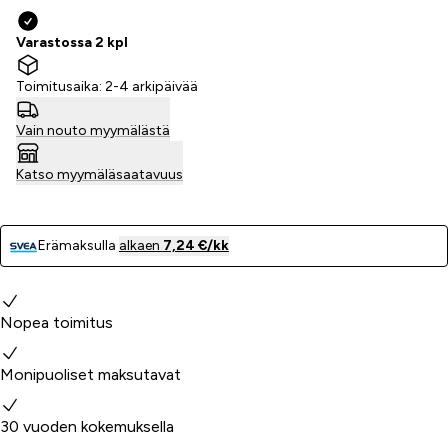
Varastossa 2 kpl
Toimitusaika: 2-4 arkipäivää
Vain nouto myymälästä
Katso myymäläsaatavuus
Erämaksulla
alkaen
7,24 €/kk
Miksi valita meidät?
Nopea toimitus
Monipuoliset maksutavat
30 vuoden kokemuksella