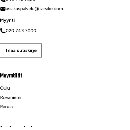
asiakaspalvelu@tarvike.com
Myynti
020 743 7000
Tilaa uutiskirje
Myymälät
Oulu
Rovaniemi
Ranua
Asiakaspalvelu