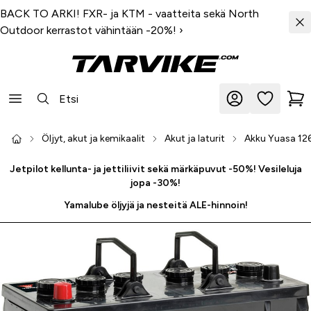
BACK TO ARKI! FXR- ja KTM - vaatteita sekä North
Outdoor kerrastot vähintään -20%!
›
Öljyt, akut ja kemikaalit
Akut ja laturit
Akku Yuasa 1
Jetpilot kellunta- ja jettiliivit sekä märkäpuvut -50%! Vesileluja
jopa -30%!
Yamalube öljyjä ja nesteitä ALE-hinnoin!
-20 %