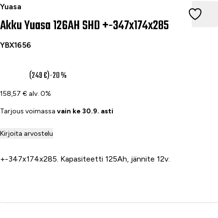
Akku Yuasa 126AH SHD +-347x174x285
Yuasa
Akku Yuasa 126AH SHD +-347x174x285
YBX1656
199 €
(249 €)
-20 %
158,57 € alv. 0%
Tarjous voimassa
vain ke 30.9. asti
Kirjoita arvostelu
+-347x174x285. Kapasiteetti 125Ah, jännite 12v.
Lisää ostoskoriin