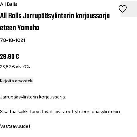
All Balls Jarrupääsylinterin korjaussarja eteen Yamaha
All Balls
All Balls Jarrupääsylinterin korjaussarja
eteen Yamaha
78-18-1021
29,90 €
23,82 € alv. 0%
Kirjoita arvostelu
Jarrupääsylinterin korjaussarja.
Sisältää kaikki tarvittavat tiivisteet yhteen pääsylinteriin.
Vastaavuudet: