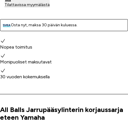
Tilattavissa myymälästä
Osta nyt, ­maksa 30 päivän kuluessa.
Miksi valita meidät?
Nopea toimitus
Monipuoliset maksutavat
30 vuoden kokemuksella
All Balls Jarrupääsylinterin korjaussarja
Tuoteinfo
eteen Yamaha