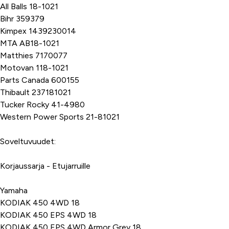
All Balls 18-1021
Bihr 359379
Kimpex 1439230014
MTA AB18-1021
Matthies 7170077
Motovan 118-1021
Parts Canada 600155
Thibault 237181021
Tucker Rocky 41-4980
Western Power Sports 21-81021
Soveltuvuudet:
Korjaussarja - Etujarruille
Yamaha
KODIAK 450 4WD 18
KODIAK 450 EPS 4WD 18
KODIAK 450 EPS 4WD Armor Grey 18