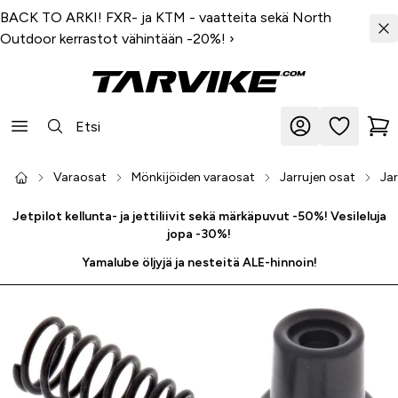
BACK TO ARKI! FXR- ja KTM - vaatteita sekä North
Outdoor kerrastot vähintään -20%!
›
Varaosat
Mönkijöiden varaosat
Jarrujen osat
Jar
Jetpilot kellunta- ja jettiliivit sekä märkäpuvut -50%! Vesileluja
jopa -30%!
Yamalube öljyjä ja nesteitä ALE-hinnoin!