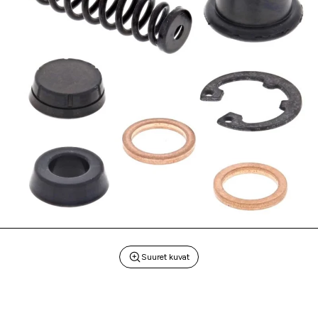
Suuret kuvat