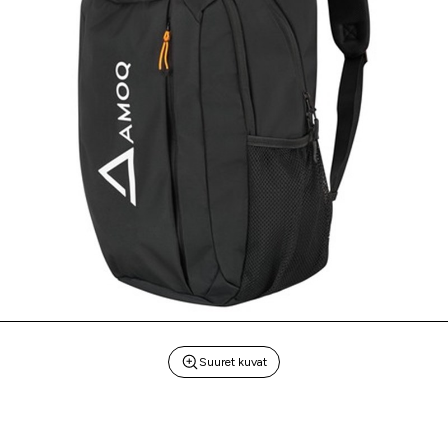
Suuret kuvat