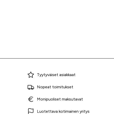
Miksi ostaa Tarvikekeskuksesta?
Tyytyväiset asiakkaat
Nopeat toimitukset
Monipuoliset maksutavat
Luotettava kotimainen yritys