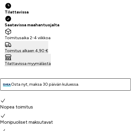
Tilattavissa
Saatavissa maahantuojalta
Toimitusaika 2-4 viikkoa
Toimitus alkaen 4,90 €
Tilattavissa myymälästä
Osta nyt, ­maksa 30 päivän kuluessa.
Miksi valita meidät?
Nopea toimitus
Monipuoliset maksutavat