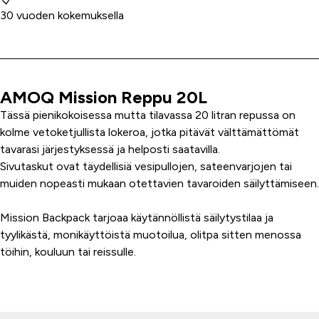
30 vuoden kokemuksella
AMOQ Mission Reppu 20L
Tuoteinfo
Tässä pienikokoisessa mutta tilavassa 20 litran repussa on
kolme vetoketjullista lokeroa, jotka pitävät välttämättömät
tavarasi järjestyksessä ja helposti saatavilla.
Sivutaskut ovat täydellisiä vesipullojen, sateenvarjojen tai
muiden nopeasti mukaan otettavien tavaroiden säilyttämiseen.
Mission Backpack tarjoaa käytännöllistä säilytystilaa ja
tyylikästä, monikäyttöistä muotoilua, olitpa sitten menossa
töihin, kouluun tai reissulle.