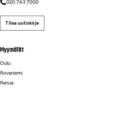
020 743 7000
Tilaa uutiskirje
Myymälät
Oulu
Rovaniemi
Ranua
Asiakaspalvelu
Usein kysytyt kysymykset
Tilaus- ja toimitusehdot