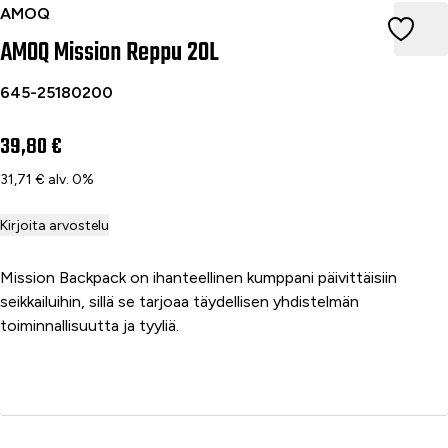
AMOQ Mission Reppu 20L
AMOQ
AMOQ Mission Reppu 20L
645-25180200
39,80 €
31,71 € alv. 0%
Kirjoita arvostelu
Mission Backpack on ihanteellinen kumppani päivittäisiin
seikkailuihin, sillä se tarjoaa täydellisen yhdistelmän
toiminnallisuutta ja tyyliä.
Lisää ostoskoriin