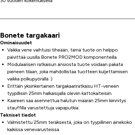
30 vuoden kokemuksella
Bonete targakaari
Tuoteinfo
Ominaisuudet
Vaikka vene vaihtuisi tiheään, tämä tuote on helppo
päivittää uusilla Bonete PRO2MOD komponenteilla.
Modulaarisen ratkaisun ansiosta tuote voidaan pakata
pieneen tilaan, joka mahdollistaa tuotteen kuljettamisen
vaikka polkupyörällä :)
Erittäin yksinkertainen targakaariratkaisu HT-veneen
tyypillisiin 25mm halkaisijalla oleviin kattokaiteisiin.
Kaareen saa asennettua halutun määrän 25mm kiinnitys
stauffilla varustettuja vapaputkia.
Tekniset tiedot
Valmistettu 25mm teräksestä, joka on tyypillinen ainekoko
kaikissa venevarusteissa.