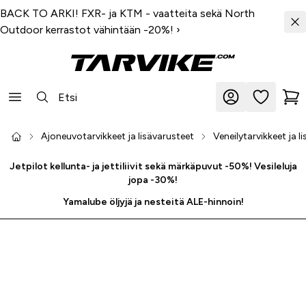
BACK TO ARKI! FXR- ja KTM - vaatteita sekä North
Outdoor kerrastot vähintään -20%!
›
Ajoneuvotarvikkeet ja lisävarusteet
Veneilytarvikkeet ja l
Jetpilot kellunta- ja jettiliivit sekä märkäpuvut -50%! Vesileluja
jopa -30%!
Yamalube öljyjä ja nesteitä ALE-hinnoin!