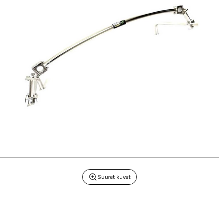
Suuret kuvat