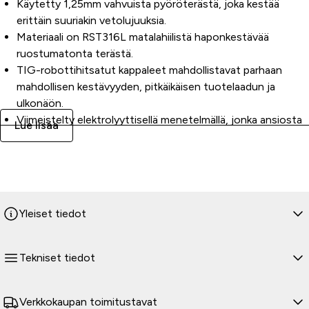
Käytetty 1,25mm vahvuista pyöröterästä, joka kestää
erittäin suuriakin vetolujuuksia.
Materiaali on RST316L matalahiilistä haponkestävää
ruostumatonta terästä.
TIG
-robottihitsatut kappaleet mahdollistavat parhaan
mahdollisen kestävyyden, pitkäikäisen tuotelaadun ja
ulkonäön.
Viimeistelty elektrolyyttisellä menetelmällä, jonka ansiosta
Lue lisää
kaikki tuotannossa syntyneet epäpuhtaidet on eliminoitu.
Pisimmässä asennossa keskikohdan korkeus on 80mm ja
lyhimmässä asennossa 170mm.
Toimitussisältö
1kpl. 800mm Targapala
Yleiset tiedot
2kpl. 100mm Targapala
2kpl. 50mm Saranaosa, säätö noin +/- 45astetta
4kpl. Alumiininen 25mm kiinnitysstauffi (tarve vain 2kpl. 890-
Tekniset tiedot
990mm kiinnitysvälillä)
2kpl. Kiinnitysstauffin aluslevy
+ kaikki tarvittavat Wurth M6 pultit ja mutterit
Verkkokaupan toimitustavat