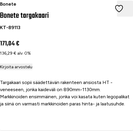
Bonete targakaari
Bonete
Bonete targakaari
KT-89113
171,04 €
136,29 € alv. 0%
Kirjoita arvostelu
Targakaari sopii säädettävän rakenteen ansiosta HT -
veneeseen, jonka kaideväli on 890mm-1130mm.
Markkinoiden ensimmäinen, jonka voi kasata kuten legopalikat
ja siinä on varmasti markkinoiden paras hinta- ja laatusuhde.
Lisää ostoskoriin