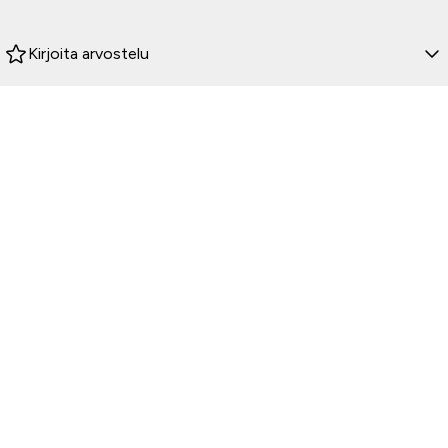
HUOM
!
Hinta ei sisällä kuvissa näkyviä kaideputkia.
Kirjoita arvostelu