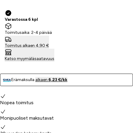
Varastossa 6 kpl
Toimitusaika: 2-4 päivää
Toimitus alkaen 4,90 €
Katso myymäläsaatavuus
Erämaksulla
alkaen
6,23 €/kk
Miksi valita meidät?
Nopea toimitus
Monipuoliset maksutavat