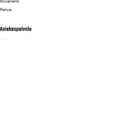
Rovaniemi
Ranua
Asiakaspalvelu
Usein kysytyt kysymykset
Tilaus- ja toimitusehdot
Toimitustavat ja -kulut
Maksutavat
Palautus, reklamaatio ja takuu
Tietosuojaseloste
Palvelumme
Rahoitus