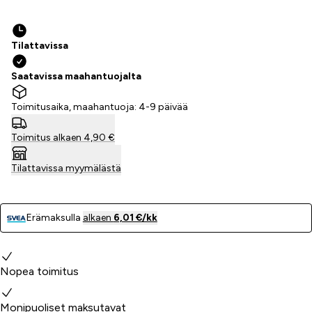
Tilattavissa
Saatavissa maahantuojalta
Toimitusaika, maahantuoja: 4-9 päivää
Toimitus alkaen 4,90 €
Tilattavissa myymälästä
Erämaksulla
alkaen
6,01 €/kk
Miksi valita meidät?
Nopea toimitus
Monipuoliset maksutavat