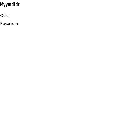
Myymälät
Oulu
Rovaniemi
Ranua
Asiakaspalvelu
Usein kysytyt kysymykset
Tilaus- ja toimitusehdot
Toimitustavat ja -kulut
Maksutavat
Palautus, reklamaatio ja takuu
Tietosuojaseloste