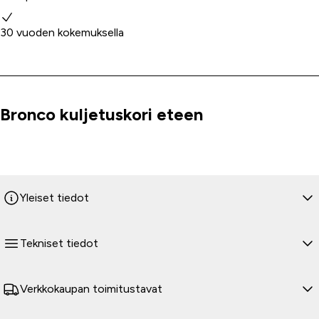
30 vuoden kokemuksella
Bronco kuljetuskori eteen
Tuoteinfo
Yleiset tiedot
Tekniset tiedot
Verkkokaupan toimitustavat