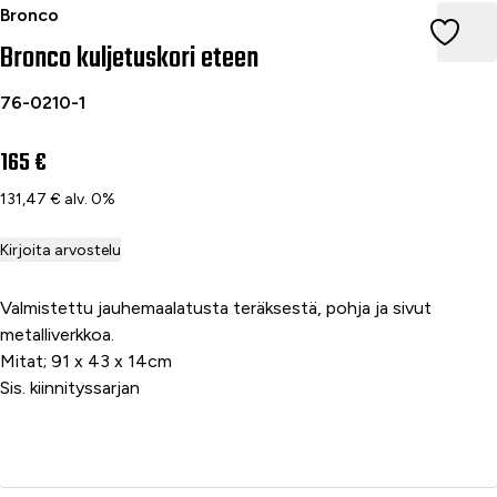
Bronco kuljetuskori eteen
Bronco
Bronco kuljetuskori eteen
76-0210-1
165 €
131,47 € alv. 0%
Kirjoita arvostelu
Valmistettu jauhemaalatusta teräksestä, pohja ja sivut
metalliverkkoa.
Mitat; 91 x 43 x 14cm
Sis. kiinnityssarjan
Lisää ostoskoriin