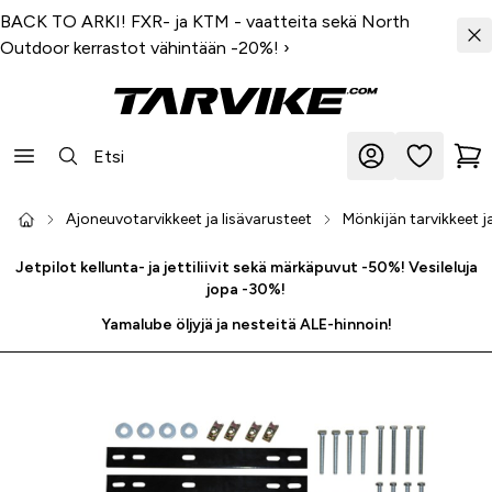
BACK TO ARKI! FXR- ja KTM - vaatteita sekä North
Outdoor kerrastot vähintään -20%!
›
Ajoneuvotarvikkeet ja lisävarusteet
Mönkijän tarvikkeet j
Jetpilot kellunta- ja jettiliivit sekä märkäpuvut -50%! Vesileluja
jopa -30%!
Yamalube öljyjä ja nesteitä ALE-hinnoin!