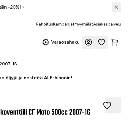
tään -20%!
›
Rahoitus
Kampanjat
Myymälät
Asiakaspalvelu
Varaosahaku
c 2007-16
e öljyjä ja nesteitä ALE-hinnoin!
venttiili CF Moto 500cc 2007-16
koventtiili CF Moto 500cc 2007-16