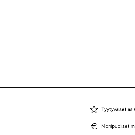
Miksi ostaa Tarvikekeskuksesta?
Tyytyväiset asi
Monipuoliset m