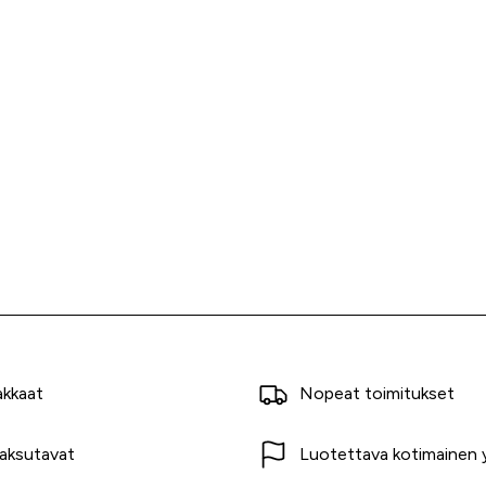
akkaat
Nopeat toimitukset
aksutavat
Luotettava kotimainen y