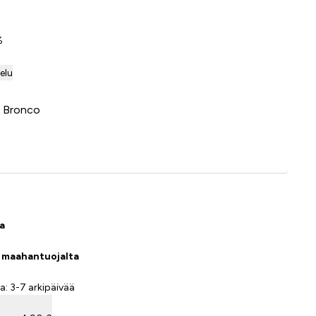
%
telu
: Bronco
Lisää ostoskoriin
sa
a maahantuojalta
a: 3-7 arkipäivää