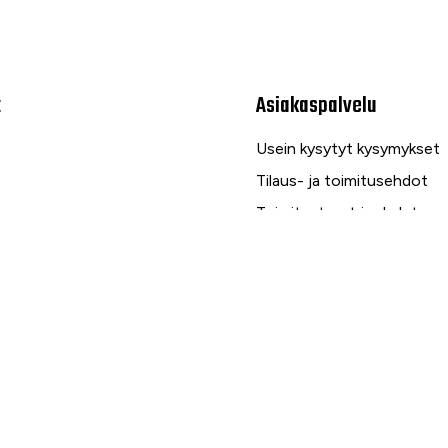
t
Asiakaspalvelu
Usein kysytyt kysymykset
Tilaus- ja toimitusehdot
Toimitustavat ja -kulut
Maksutavat
Palautus, reklamaatio ja ta
Tietosuojaseloste