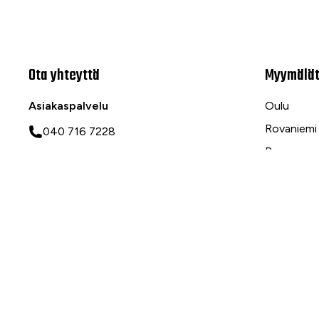
Ota yhteyttä
Myymälä
Asiakaspalvelu
Oulu
Rovaniemi
040 716 7228
Ranua
asiakaspalvelu@tarvike.com
Myynti
020 743 7000
Tilaa uutiskirje