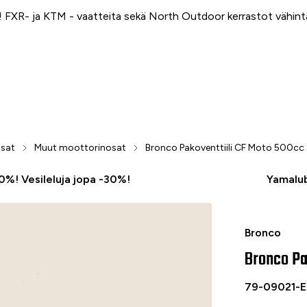
FXR- ja KTM - vaatteita sekä North Outdoor kerrastot vähin
osat
Muut moottorinosat
Bronco Pakoventtiili CF Moto 500c
50%! Vesileluja jopa -30%!
Yamalub
Bronco Pako
Bronco
Bronco Pa
79-09021-E