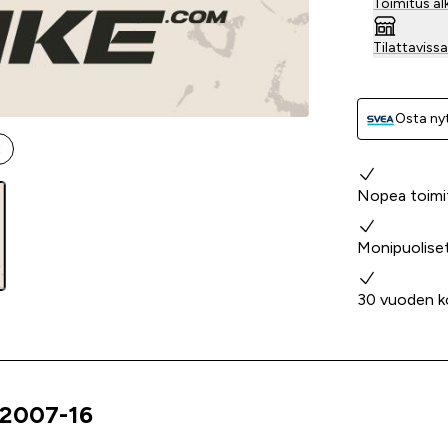
Toimitus al
Tilattavis
Osta nyt
t
Miksi valita
Nopea toimi
Monipuolise
30 vuoden k
 2007-16