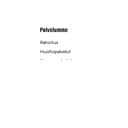
Palvelumme
Rahoitus
Huoltopalvelut
Varaosapalvelut
Ilmalämpö- ja sähköpalvelut
kuu
Yrityspalvelut ja Leasing
Yksityisleasing