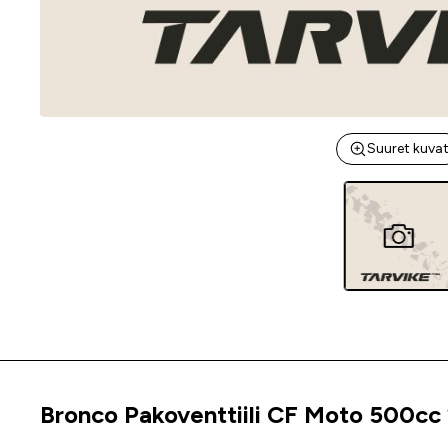
Suuret kuva
Bronco Pakoventtiili CF Moto 500cc
Tuoteinfo