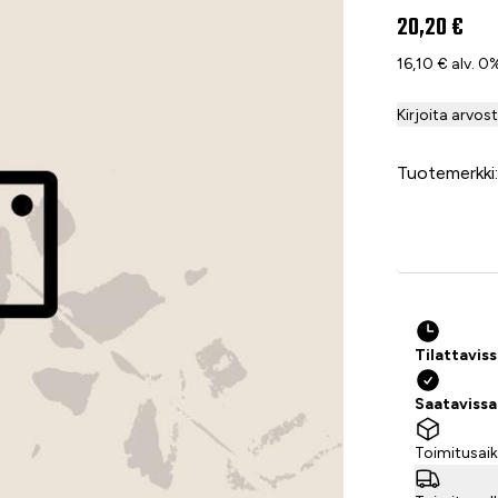
20,20 €
16,10 € alv. 0
Kirjoita arvos
Tuotemerkki
Tilattavis
Saataviss
Toimitusaik