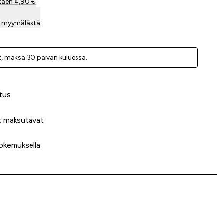
kaen 4,90 €
sa myymälästä
, ­maksa 30 päivän kuluessa.
 meidät?
tus
t maksutavat
okemuksella