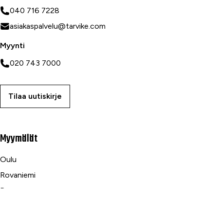
040 716 7228
asiakaspalvelu@tarvike.com
Myynti
020 743 7000
Tilaa uutiskirje
Myymälät
Oulu
Rovaniemi
Ranua