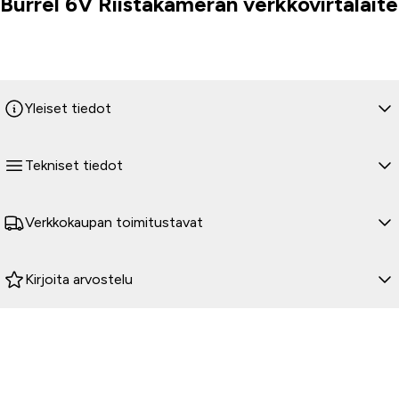
Burrel 6V Riistakameran verkkovirtalaite
Tuoteinfo
Yleiset tiedot
Tekniset tiedot
Verkkokaupan toimitustavat
Kirjoita arvostelu