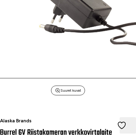
Suuret kuvat
Burrel 6V Riistakameran verkkovirtalaite
Alaska Brands
Burrel 6V Riistakameran verkkovirtalaite