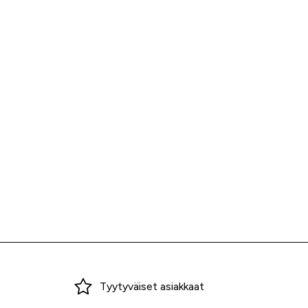
Miksi ostaa Tarvikekeskuksesta?
Tyytyväiset asiakkaat