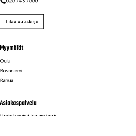
020 743 7000
Tilaa uutiskirje
Myymälät
Oulu
Rovaniemi
Ranua
Asiakaspalvelu
Usein kysytyt kysymykset
Tilaus- ja toimitusehdot
Toimitustavat ja -kulut