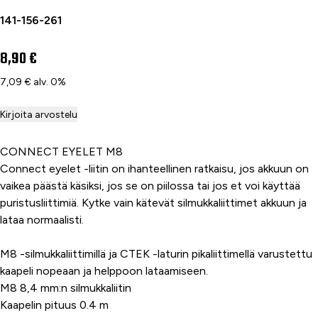
141-156-261
8,90 €
7,09 € alv. 0%
Kirjoita arvostelu
CONNECT EYELET M8
Connect eyelet -liitin on ihanteellinen ratkaisu, jos akkuun on
vaikea päästä käsiksi, jos se on piilossa tai jos et voi käyttää
puristusliittimiä. Kytke vain kätevät silmukkaliittimet akkuun ja
lataa normaalisti.
M8 -silmukkaliittimillä ja CTEK -laturin pikaliittimellä varustettu
kaapeli nopeaan ja helppoon lataamiseen.
M8 8,4 mm:n silmukkaliitin
Kaapelin pituus 0.4 m