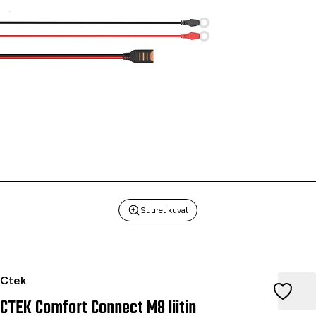
Suuret kuvat
CTEK Comfort Connect M8 liitin
Ctek
CTEK Comfort Connect M8 liitin