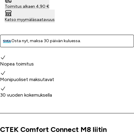
Toimitus alkaen 4,90 €
Katso myymäläsaatavuus
Osta nyt, ­maksa 30 päivän kuluessa.
Miksi valita meidät?
Nopea toimitus
Monipuoliset maksutavat
30 vuoden kokemuksella
CTEK Comfort Connect M8 liitin
Tuoteinfo