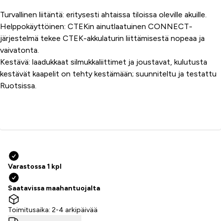
Turvallinen liitäntä:
eritysesti ahtaissa tiloissa oleville akuille.
Helppokäyttöinen:
CTEKin ainutlaatuinen CONNECT-
järjestelmä tekee CTEK-akkulaturin liittämisestä nopeaa ja
vaivatonta.
Kestävä:
laadukkaat silmukkaliittimet ja joustavat, kulutusta
kestävät kaapelit on tehty kestämään; suunniteltu ja testattu
Ruotsissa.
Lisää ostoskoriin
Varastossa 1 kpl
Saatavissa maahantuojalta
Toimitusaika: 2-4 arkipäivää