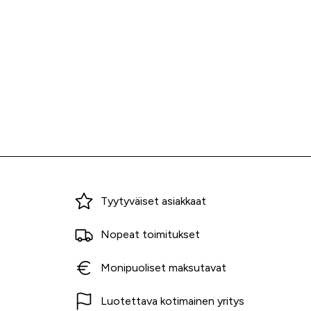
Miksi ostaa Tarvikekeskuksesta?
Tyytyväiset asiakkaat
Nopeat toimitukset
Monipuoliset maksutavat
Luotettava kotimainen yritys