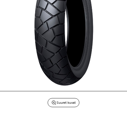
Suuret kuvat