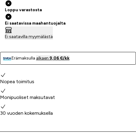
Loppu varastosta
Ei saatavissa maahantuojalta
Ei saatavilla myymälästä
Erämaksulla
alkaen
9,06 €/kk
Miksi valita meidät?
Nopea toimitus
Monipuoliset maksutavat
30 vuoden kokemuksella