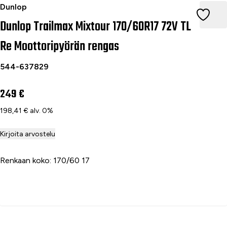
Dunlop Trailmax Mixtour 170/60R17 72V TL Re Moottoripyörä
Dunlop
Dunlop Trailmax Mixtour 170/60R17 72V TL
Re Moottoripyörän rengas
544-637829
249 €
198,41 € alv. 0%
Kirjoita arvostelu
Renkaan koko: 170/60 17
Lisää ostoskoriin