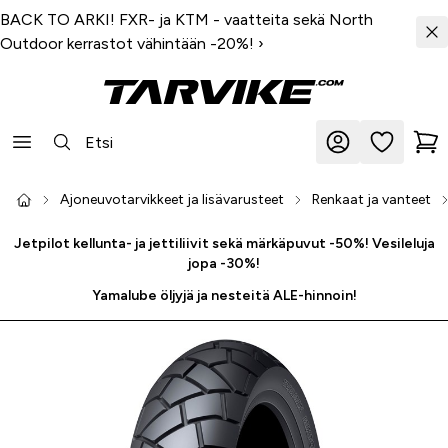
BACK TO ARKI! FXR- ja KTM - vaatteita sekä North
Outdoor kerrastot vähintään -20%!
›
Ajoneuvotarvikkeet ja lisävarusteet
Renkaat ja vanteet
Jetpilot kellunta- ja jettiliivit sekä märkäpuvut -50%! Vesileluja
jopa -30%!
Yamalube öljyjä ja nesteitä ALE-hinnoin!