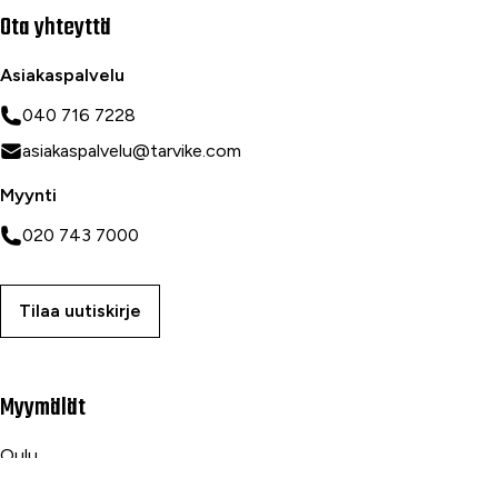
Ota yhteyttä
Asiakaspalvelu
040 716 7228
asiakaspalvelu@tarvike.com
Myynti
020 743 7000
Tilaa uutiskirje
Myymälät
Oulu
Rovaniemi