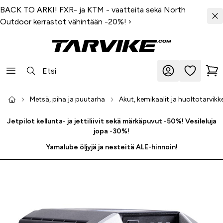
BACK TO ARKI! FXR- ja KTM - vaatteita sekä North
Outdoor kerrastot vähintään -20%!
›
Metsä, piha ja puutarha
Akut, kemikaalit ja huoltotarvikk
Jetpilot kellunta- ja jettiliivit sekä märkäpuvut -50%! Vesileluja
jopa -30%!
Yamalube öljyjä ja nesteitä ALE-hinnoin!