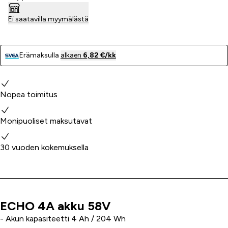
Ei saatavilla myymälästä
Erämaksulla
alkaen
6,82 €/kk
Miksi valita meidät?
Nopea toimitus
Monipuoliset maksutavat
30 vuoden kokemuksella
ECHO 4A akku 58V
Tuoteinfo
- Akun kapasiteetti 4 Ah / 204 Wh