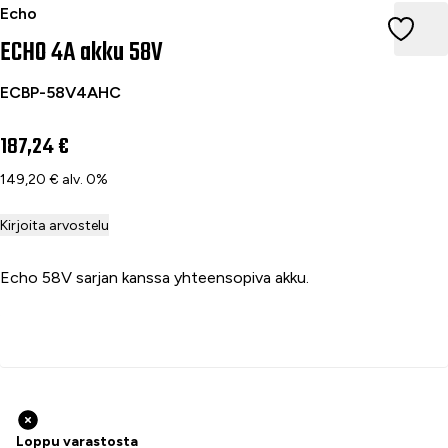
ECHO 4A akku 58V
Echo
ECHO 4A akku 58V
ECBP-58V4AHC
187,24 €
149,20 € alv. 0%
Kirjoita arvostelu
Echo 58V sarjan kanssa yhteensopiva akku.
Lisää ostoskoriin
Loppu varastosta