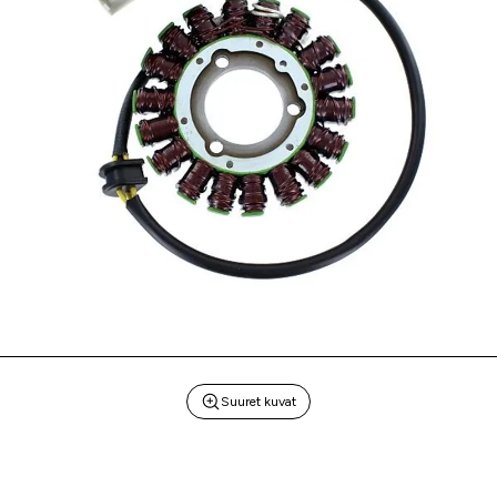
Suuret kuvat