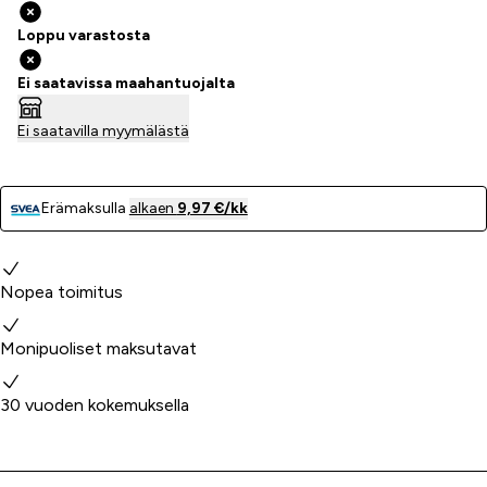
Loppu varastosta
Ei saatavissa maahantuojalta
Ei saatavilla myymälästä
Erämaksulla
alkaen
9,97 €/kk
Miksi valita meidät?
Nopea toimitus
Monipuoliset maksutavat
30 vuoden kokemuksella