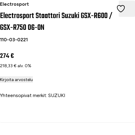
Electrosport Staattori Suzuki GSX-R600 / GSX-R750 06-ON
Electrosport
Electrosport Staattori Suzuki GSX-R600 /
GSX-R750 06-ON
110-03-0221
274 €
218,33 € alv. 0%
Kirjoita arvostelu
Yhteensopivat merkit: SUZUKI
Lisää ostoskoriin