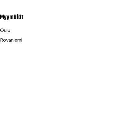
Myymälät
Oulu
Rovaniemi
Ranua
Asiakaspalvelu
Usein kysytyt kysymykset
Tilaus- ja toimitusehdot
Toimitustavat ja -kulut
Maksutavat
Palautus, reklamaatio ja takuu
Tietosuojaseloste