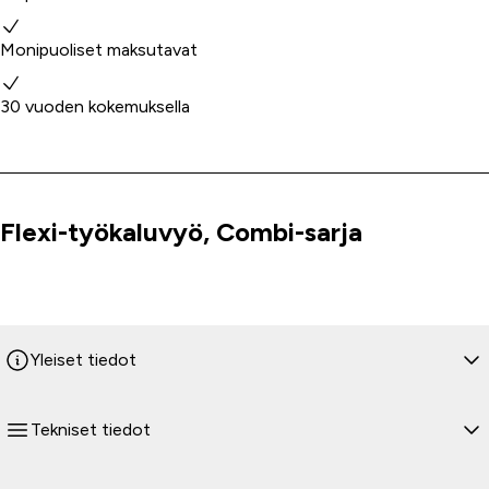
Monipuoliset maksutavat
30 vuoden kokemuksella
Flexi-työkaluvyö, Combi-sarja
Tuoteinfo
Yleiset tiedot
Tekniset tiedot