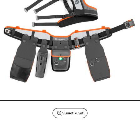
Suuret kuvat