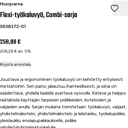
Flexi-työkaluvyö, Combi-sarja
Husqvarna
Flexi-työkaluvyö, Combi-sarja
5938372-01
258,90 €
206,29 € alv. 0%
Kirjoita arvostelu
Joustava ja ergonominen työkaluvyö on kehitetty erityisesti
metsätöihin. Sen paino jakautuu ihanteellisesti, ja siinä on
säädettävä, yhdellä kädellä avattava vyösolki. Kätevä ja helppo
räätälöidä käyttäjän tarpeisiin pidikkeiden, koteloiden ja
valjaiden avulla. Sarjan mukana toimitetaan: työkaluvyö, valjaat,
yhdistelmäkotelo, yhdistelmäkotelo ja kiilatasku, työkalupidike,
yleislaukku ensiapupakkaukselle, pidike
viiloille/yhdistelmätyökalulle