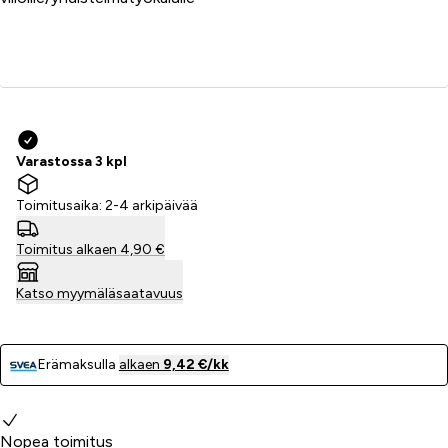
Lisää ostoskoriin
Varastossa 3 kpl
Toimitusaika: 2-4 arkipäivää
Toimitus alkaen 4,90 €
Katso myymäläsaatavuus
Erämaksulla
alkaen
9,42 €/kk
Miksi valita meidät?
Nopea toimitus