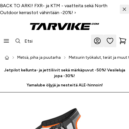
BACK TO ARKI! FXR- ja KTM - vaatteita sekä North
Outdoor kerrastot vähintään -20%!
›
Metsä, piha ja puutarha
Metsurin työkalut, terät ja muut 
Jetpilot kellunta- ja jettiliivit sekä märkäpuvut -50%! Vesileluja
jopa -30%!
Yamalube öljyjä ja nesteitä ALE-hinnoin!