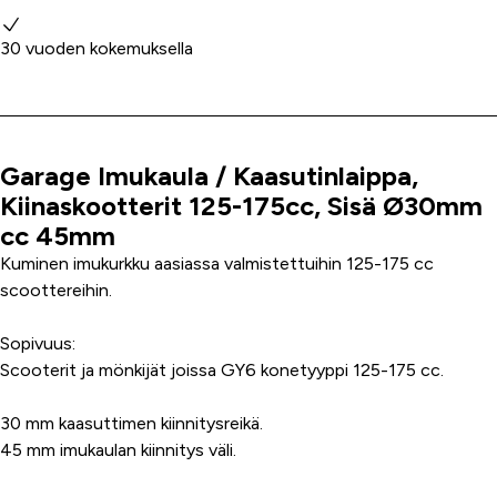
30 vuoden kokemuksella
Garage Imukaula / Kaasutinlaippa,
Tuoteinfo
Kiinaskootterit 125-175cc, Sisä Ø30mm
cc 45mm
Kuminen imukurkku aasiassa valmistettuihin 125-175 cc
scoottereihin.
Sopivuus:
Scooterit ja mönkijät joissa GY6 konetyyppi 125-175 cc.
30 mm kaasuttimen kiinnitysreikä.
45 mm imukaulan kiinnitys väli.