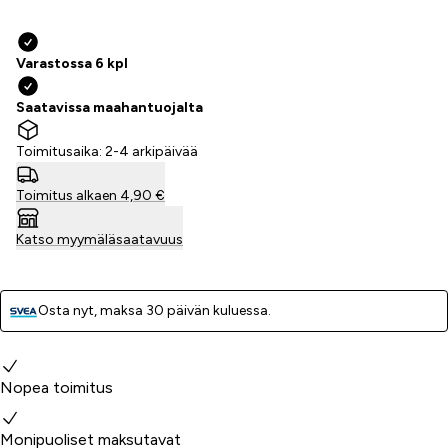
Varastossa 6 kpl
Saatavissa maahantuojalta
Toimitusaika: 2-4 arkipäivää
Toimitus alkaen 4,90 €
Katso myymäläsaatavuus
Osta nyt, ­maksa 30 päivän kuluessa.
Miksi valita meidät?
Nopea toimitus
Monipuoliset maksutavat