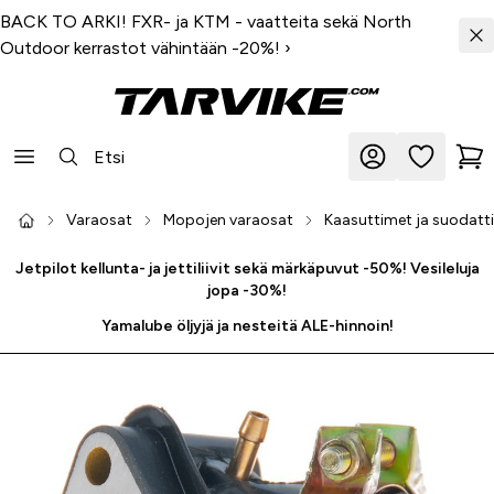
BACK TO ARKI! FXR- ja KTM - vaatteita sekä North
Outdoor kerrastot vähintään -20%!
›
Varaosat
Mopojen varaosat
Kaasuttimet ja suodatt
Jetpilot kellunta- ja jettiliivit sekä märkäpuvut -50%! Vesileluja
jopa -30%!
Yamalube öljyjä ja nesteitä ALE-hinnoin!