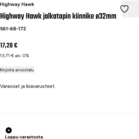
Highway Hawk jalkatapin kiinnike ø32mm
Highway Hawk
Highway Hawk jalkatapin kiinnike ø32mm
561-68-172
17,20 €
13,71 € alv. 0%
Kirjoita arvostelu
Varaosat ja lisävarusteet.
Lisää ostoskoriin
Loppu varastosta