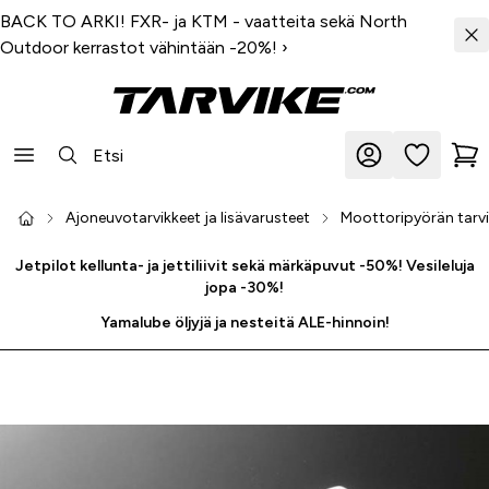
BACK TO ARKI! FXR- ja KTM - vaatteita sekä North
Outdoor kerrastot vähintään -20%!
›
Ajoneuvotarvikkeet ja lisävarusteet
Moottoripyörän tarvik
Jetpilot kellunta- ja jettiliivit sekä märkäpuvut -50%! Vesileluja
jopa -30%!
Yamalube öljyjä ja nesteitä ALE-hinnoin!