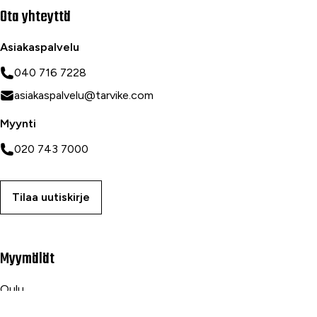
Ota yhteyttä
Asiakaspalvelu
040 716 7228
asiakaspalvelu@tarvike.com
Myynti
020 743 7000
Tilaa uutiskirje
Myymälät
Oulu
Rovaniemi