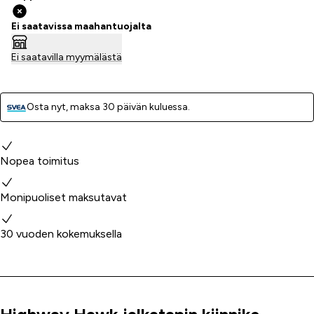
Ei saatavissa maahantuojalta
Ei saatavilla myymälästä
Osta nyt, ­maksa 30 päivän kuluessa.
Miksi valita meidät?
Nopea toimitus
Monipuoliset maksutavat
30 vuoden kokemuksella
Tuoteinfo