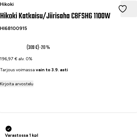
Hikoki Katkaisu/Jiirisaha C8FSHG 1100W
Hikoki
Hikoki Katkaisu/Jiirisaha C8FSHG 1100W
HI68100915
247,20 €
(309 €)
-20 %
196,97 € alv. 0%
Tarjous voimassa
vain to 3.9. asti
Kirjoita arvostelu
Lisää ostoskoriin
Varastossa 1 kpl