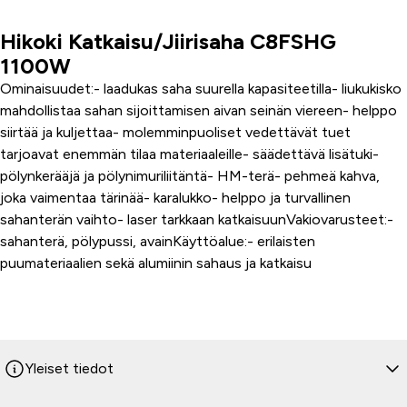
Hikoki Katkaisu/Jiirisaha C8FSHG
Tuoteinfo
1100W
Ominaisuudet:- laadukas saha suurella kapasiteetilla- liukukisko
mahdollistaa sahan sijoittamisen aivan seinän viereen- helppo
siirtää ja kuljettaa- molemminpuoliset vedettävät tuet
tarjoavat enemmän tilaa materiaaleille- säädettävä lisätuki-
pölynkerääjä ja pölynimuriliitäntä- HM-terä- pehmeä kahva,
joka vaimentaa tärinää- karalukko- helppo ja turvallinen
sahanterän vaihto- laser tarkkaan katkaisuunVakiovarusteet:-
sahanterä, pölypussi, avainKäyttöalue:- erilaisten
puumateriaalien sekä alumiinin sahaus ja katkaisu
Yleiset tiedot