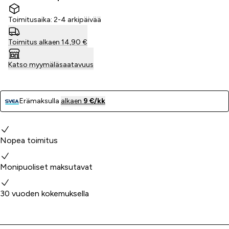
Toimitusaika: 2-4 arkipäivää
Toimitus alkaen 14,90 €
Katso myymäläsaatavuus
Erämaksulla
alkaen
9 €/kk
Miksi valita meidät?
Nopea toimitus
Monipuoliset maksutavat
30 vuoden kokemuksella