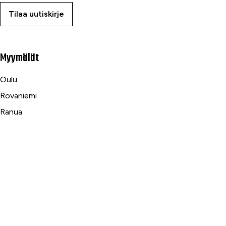
Tilaa uutiskirje
Myymälät
Oulu
Rovaniemi
Ranua
Asiakaspalvelu
Usein kysytyt kysymykset
Tilaus- ja toimitusehdot
Toimitustavat ja -kulut
Maksutavat