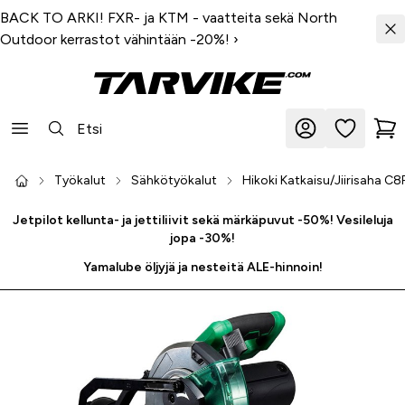
BACK TO ARKI! FXR- ja KTM - vaatteita sekä North
Outdoor kerrastot vähintään -20%!
›
Työkalut
Sähkötyökalut
Hikoki Katkaisu/Jiirisaha 
Jetpilot kellunta- ja jettiliivit sekä märkäpuvut -50%! Vesileluja
jopa -30%!
Yamalube öljyjä ja nesteitä ALE-hinnoin!
-20 %