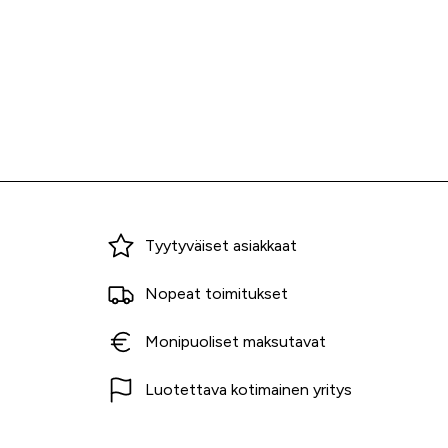
Miksi ostaa Tarvikekeskuksesta?
Tyytyväiset asiakkaat
Nopeat toimitukset
Monipuoliset maksutavat
Luotettava kotimainen yritys