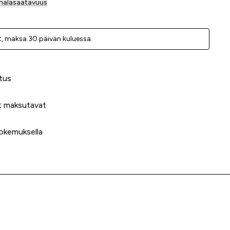
mäläsaatavuus
, ­maksa 30 päivän kuluessa.
 meidät?
tus
t maksutavat
okemuksella