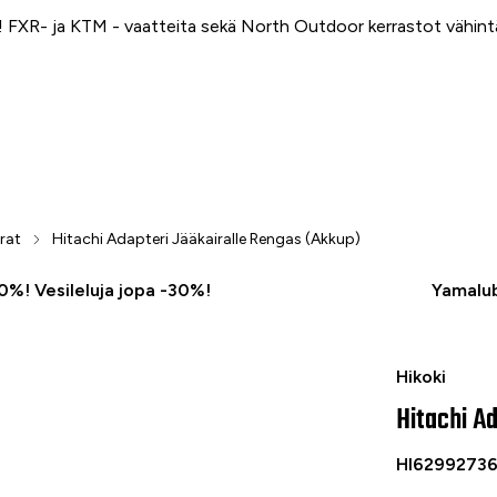
FXR- ja KTM - vaatteita sekä North Outdoor kerrastot vähin
rat
Hitachi Adapteri Jääkairalle Rengas (Akkup)
50%! Vesileluja jopa -30%!
Yamalub
-40 %
Hitachi Adap
Hikoki
Hitachi A
HI6299273