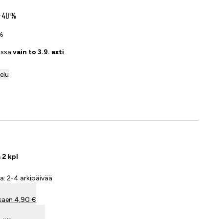
-40 %
0%
assa
vain to 3.9. asti
telu
Lisää ostoskoriin
 2 kpl
a: 2-4 arkipäivää
kaen 4,90 €