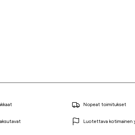
akkaat
Nopeat toimitukset
aksutavat
Luotettava kotimainen y