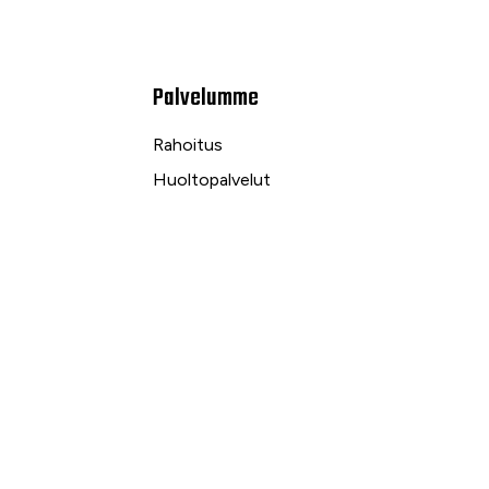
Palvelumme
Rahoitus
Huoltopalvelut
Varaosapalvelut
Ilmalämpö- ja sähköpalvelut
kuu
Yrityspalvelut ja Leasing
Yksityisleasing