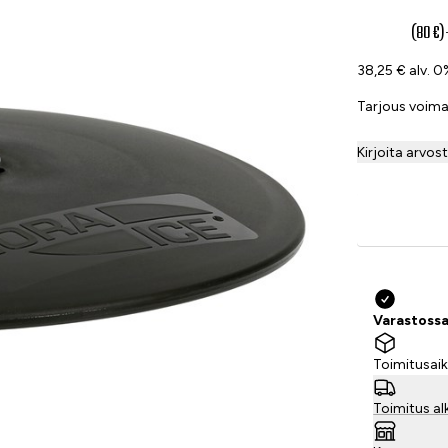
48 €
(80 €)
38,25 € alv. 
Tarjous voim
Kirjoita arvos
Varastossa
Toimitusaik
Toimitus al