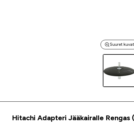
Suuret kuva
Hitachi Adapteri Jääkairalle Rengas
Tuoteinfo