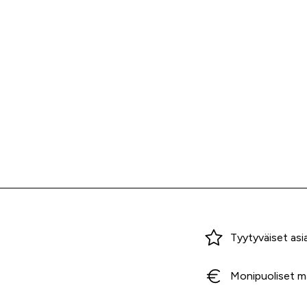
Miksi ostaa Tarvikekeskuksesta?
Tyytyväiset asi
Monipuoliset m