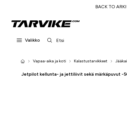
BACK TO ARKI! 
Valikko
Vapaa-aika ja koti
Kalastustarvikkeet
Jääkai
Jetpilot kellunta- ja jettiliivit sekä märkäpuvut -