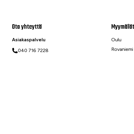
Ota yhteyttä
Myymälä
Asiakaspalvelu
Oulu
Rovaniemi
040 716 7228
Ranua
asiakaspalvelu@tarvike.com
Myynti
020 743 7000
Tilaa uutiskirje