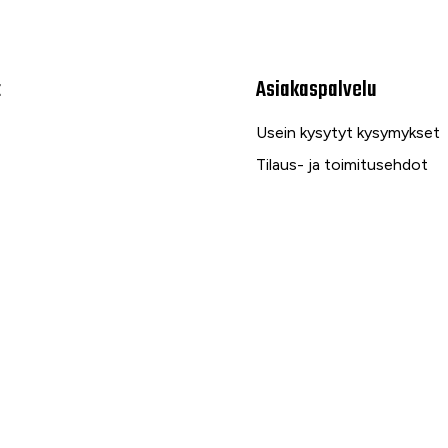
t
Asiakaspalvelu
Usein kysytyt kysymykset
Tilaus- ja toimitusehdot
Toimitustavat ja -kulut
Maksutavat
Palautus, reklamaatio ja ta
Tietosuojaseloste