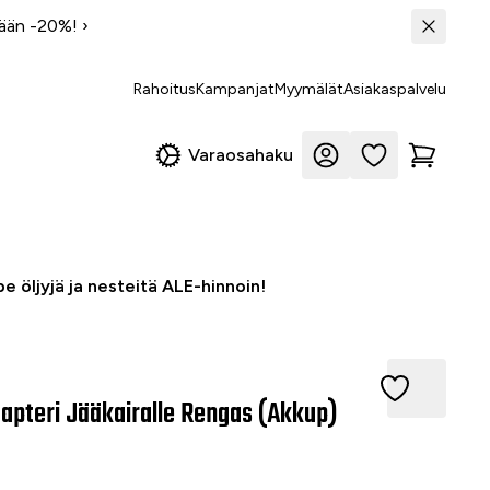
tään -20%!
›
Rahoitus
Kampanjat
Myymälät
Asiakaspalvelu
Varaosahaku
e öljyjä ja nesteitä ALE-hinnoin!
teri Jääkairalle Rengas (Akkup)
dapteri Jääkairalle Rengas (Akkup)
6