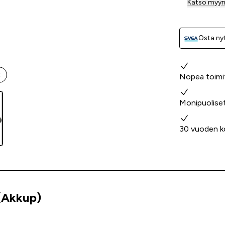
Katso myy
Osta nyt
Miksi valita
t
Nopea toimi
Monipuolise
30 vuoden k
 (Akkup)