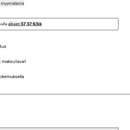
la myymälästä
ulla
alkaen
57,57 €/kk
 meidät?
tus
t maksutavat
okemuksella