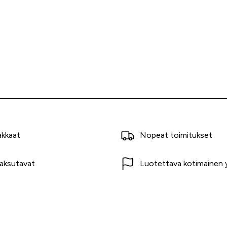
akkaat
Nopeat toimitukset
aksutavat
Luotettava kotimainen y