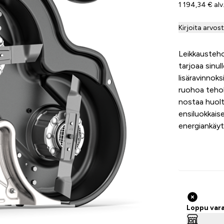
1 194,34 € al
Kirjoita arvos
Leikkausteho
tarjoaa sinul
lisäravinnoks
ruohoa tehok
nostaa huol
ensiluokkais
energiankäyt
Loppu var