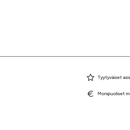
Miksi ostaa Tarvikekeskuksesta?
Tyytyväiset asi
Monipuoliset m