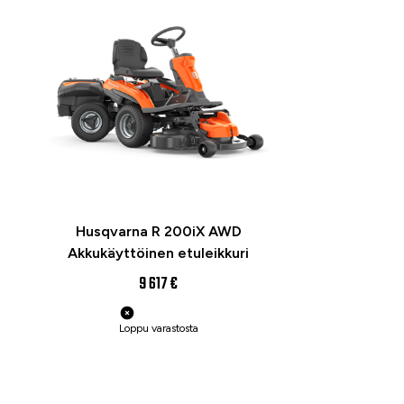
Husqvarna R 200iX AWD
Akkukäyttöinen etuleikkuri
9 617 €
Loppu varastosta