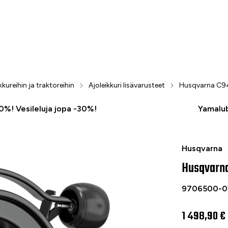
kkureihin ja traktoreihin
Ajoleikkuri lisävarusteet
Husqvarna C94
50%! Vesileluja jopa -30%!
Yamalub
Husqvarna C
Husqvarna
Husqvarna
9706500-0
1 498,90 €