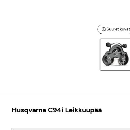
Suuret kuva
Husqvarna C94i Leikkuupää
Tuoteinfo