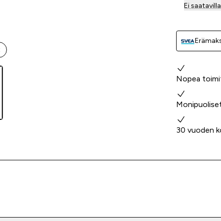
Ei saatavil
Erämaks
t
Miksi valita
Nopea toimi
Monipuolise
30 vuoden k