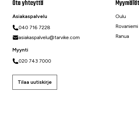
Ota yhteyttä
Myymälä
Asiakaspalvelu
Oulu
Rovaniemi
040 716 7228
Ranua
asiakaspalvelu@tarvike.com
Myynti
020 743 7000
Tilaa uutiskirje