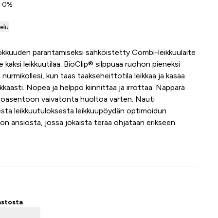
v. 0%
telu
kkuuden parantamiseksi sähköistetty Combi-leikkuulaite
le kaksi leikkuutilaa. BioClip® silppuaa ruohon pieneksi
i nurmikollesi, kun taas taakseheittotila leikkaa ja kasaa
kaasti. Nopea ja helppo kiinnittää ja irrottaa. Näppärä
toasentoon vaivatonta huoltoa varten. Nauti
esta leikkuutuloksesta leikkuupöydän optimoidun
ön ansiosta, jossa jokaista terää ohjataan erikseen.
Lisää ostoskoriin
astosta