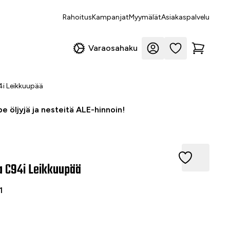
Rahoitus
Kampanjat
Myymälät
Asiakaspalvelu
Varaosahaku
i Leikkuupää
e öljyjä ja nesteitä ALE-hinnoin!
94i Leikkuupää
 C94i Leikkuupää
1