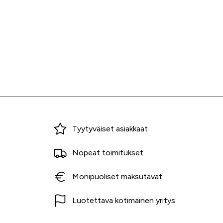
Miksi ostaa Tarvikekeskuksesta?
Tyytyväiset asiakkaat
Nopeat toimitukset
Monipuoliset maksutavat
Luotettava kotimainen yritys