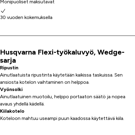
Monipuoliset maksutavat
30 vuoden kokemuksella
Husqvarna Flexi-työkaluvyö, Wedge-
Tuoteinfo
sarja
Ripustin
Ainutlaatuista ripustinta käytetään kaikissa taskuissa. Sen
ansiosta kotelon vaihtaminen on helppoa.
Vyönsolki
Ainutlaatuinen muotoilu, helppo portaaton säätö ja nopea
avaus yhdellä kädellä.
Kiilakotelo
Koteloon mahtuu useampi puun kaadossa käytettävä kiila.