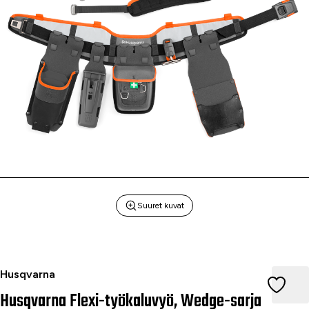
Suuret kuvat
Husqvarna Flexi-työkaluvyö, Wedge-sarja
Husqvarna
Husqvarna Flexi-työkaluvyö, Wedge-sarja