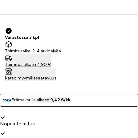
Lisää ostoskoriin
Varastossa 3 kpl
Toimitusaika: 2-4 arkipäivää
Toimitus alkaen 4,90 €
Katso myymäläsaatavuus
Erämaksulla
alkaen
9,42 €/kk
Miksi valita meidät?
Nopea toimitus