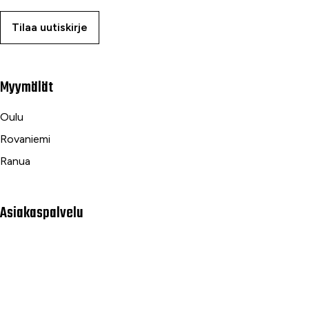
Tilaa uutiskirje
Myymälät
Oulu
Rovaniemi
Ranua
Asiakaspalvelu
Usein kysytyt kysymykset
Tilaus- ja toimitusehdot
Toimitustavat ja -kulut
Maksutavat