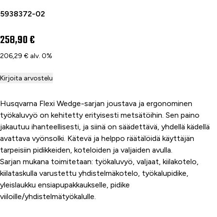
5938372-02
258,90 €
206,29 € alv. 0%
Kirjoita arvostelu
Husqvarna Flexi Wedge-sarjan joustava ja ergonominen
työkaluvyö on kehitetty erityisesti metsätöihin. Sen paino
jakautuu ihanteellisesti, ja siinä on säädettävä, yhdellä kädellä
avattava vyönsolki. Kätevä ja helppo räätälöidä käyttäjän
tarpeisiin pidikkeiden, koteloiden ja valjaiden avulla.
Sarjan mukana toimitetaan: työkaluvyö, valjaat, kiilakotelo,
kiilataskulla varustettu yhdistelmäkotelo, työkalupidike,
yleislaukku ensiapupakkaukselle, pidike
viiloille/yhdistelmätyökalulle.