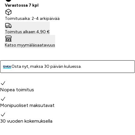
Varastossa 7 kpl
Toimitusaika: 2-4 arkipäivää
Toimitus alkaen 4,90 €
Katso myymäläsaatavuus
Osta nyt, ­maksa 30 päivän kuluessa.
Miksi valita meidät?
Nopea toimitus
Monipuoliset maksutavat
30 vuoden kokemuksella