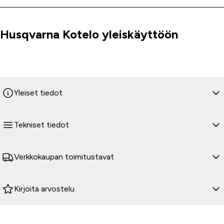
Husqvarna Kotelo yleiskäyttöön
Tuoteinfo
Yleiset tiedot
Tekniset tiedot
Verkkokaupan toimitustavat
Kirjoita arvostelu