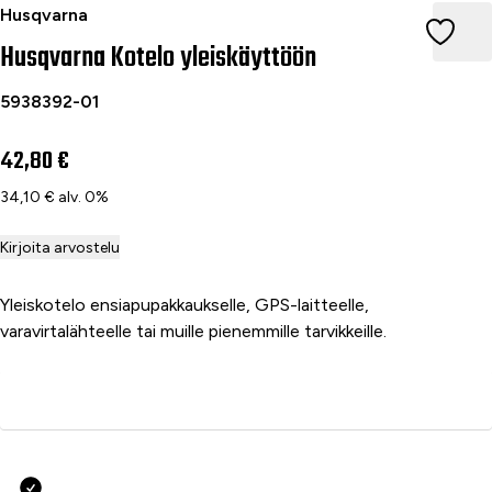
Husqvarna Kotelo yleiskäyttöön
Husqvarna
Husqvarna Kotelo yleiskäyttöön
5938392-01
42,80 €
34,10 € alv. 0%
Kirjoita arvostelu
Yleiskotelo ensiapupakkaukselle, GPS-laitteelle,
varavirtalähteelle tai muille pienemmille tarvikkeille.
Lisää ostoskoriin