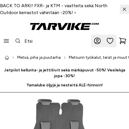
BACK TO ARKI! FXR- ja KTM - vaatteita sekä North
Outdoor kerrastot vähintään -20%!
›
Metsä, piha ja puutarha
Metsurin työkalut, terät ja muut 
Jetpilot kellunta- ja jettiliivit sekä märkäpuvut -50%! Vesileluja
jopa -30%!
Yamalube öljyjä ja nesteitä ALE-hinnoin!