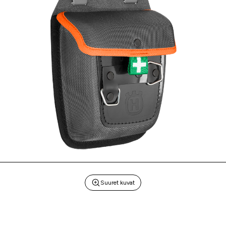
Suuret kuvat