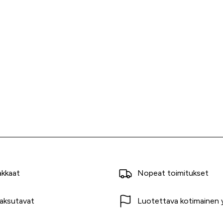
akkaat
Nopeat toimitukset
aksutavat
Luotettava kotimainen y