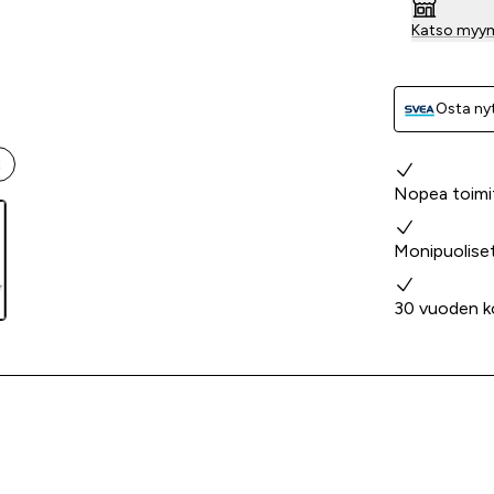
Katso myy
Osta nyt
t
Miksi valita
Nopea toimi
Monipuolise
30 vuoden k