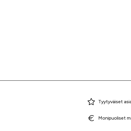
Miksi ostaa Tarvikekeskuksesta?
Tyytyväiset asi
Monipuoliset m