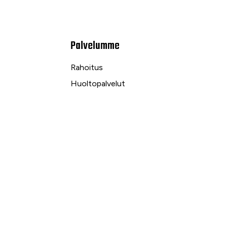
Palvelumme
Rahoitus
Huoltopalvelut
Varaosapalvelut
Ilmalämpö- ja sähköpalvelut
kuu
Yrityspalvelut ja Leasing
Yksityisleasing