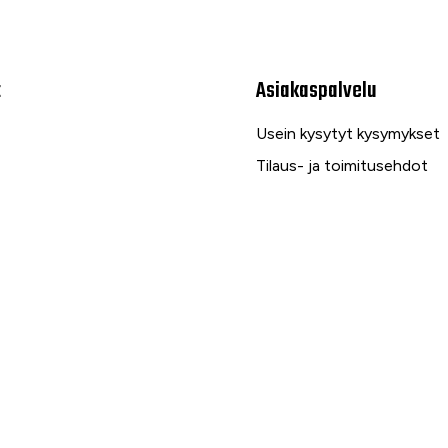
t
Asiakaspalvelu
Usein kysytyt kysymykset
Tilaus- ja toimitusehdot
Toimitustavat ja -kulut
Maksutavat
Palautus, reklamaatio ja ta
Tietosuojaseloste