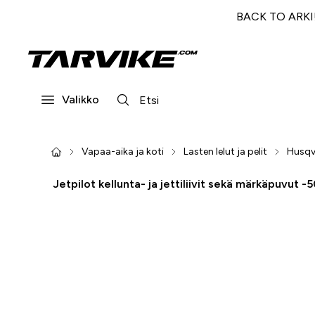
BACK TO ARKI! 
Valikko
Vapaa-aika ja koti
Lasten lelut ja pelit
Husqva
Jetpilot kellunta- ja jettiliivit sekä märkäpuvut -