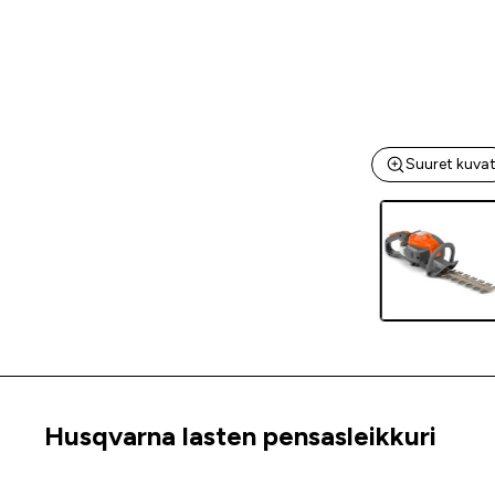
Suuret kuva
Husqvarna lasten pensasleikkuri
Tuoteinfo