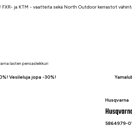
FXR- ja KTM - vaatteita sekä North Outdoor kerrastot vähin
rna lasten pensasleikkuri
50%! Vesileluja jopa -30%!
Yamalub
Husqvarna la
Husqvarna
Husqvarna
5864979-0