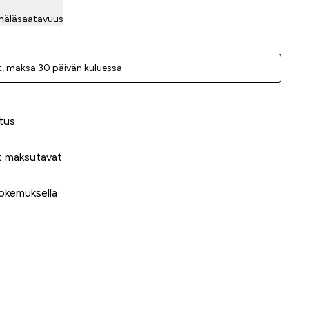
mäläsaatavuus
, ­maksa 30 päivän kuluessa.
 meidät?
tus
t maksutavat
okemuksella