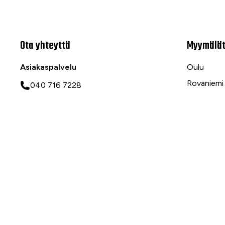
Ota yhteyttä
Myymälä
Asiakaspalvelu
Oulu
Rovaniemi
040 716 7228
Ranua
asiakaspalvelu@tarvike.com
Myynti
020 743 7000
Tilaa uutiskirje