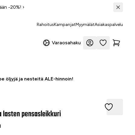
tään -20%!
›
Rahoitus
Kampanjat
Myymälät
Asiakaspalvelu
Varaosahaku
e öljyjä ja nesteitä ALE-hinnoin!
sten pensasleikkuri
 lasten pensasleikkuri
1