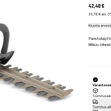
42,40 €
33,78 € alv. 
Kirjoita arvos
Paristokäytt
liikkuu oikea
Varastossa
Toimitusaik
Toimitus al