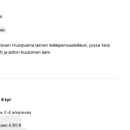
0%
telu
öinen Husqvarna lasten leikkipensasleikkuri, jossa terä
sti ja aidon kuuloinen ääni.
Lisää ostoskoriin
 8 kpl
a: 2-4 arkipäivää
kaen 4,90 €