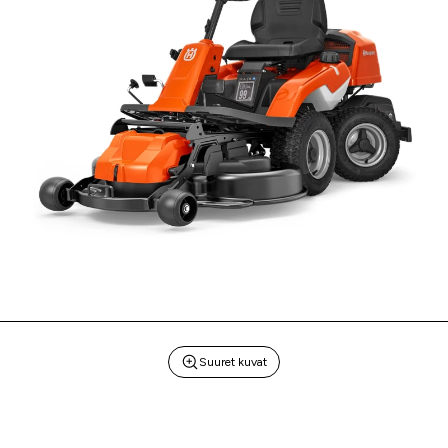
Suuret kuvat
UUTUUS