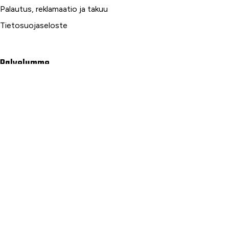
Palautus, reklamaatio ja takuu
Tietosuojaseloste
Palvelumme
Rahoitus
Huoltopalvelut
Varaosapalvelut
Ilmalämpö- ja sähköpalvelut
Yrityspalvelut ja Leasing
Yksityisleasing