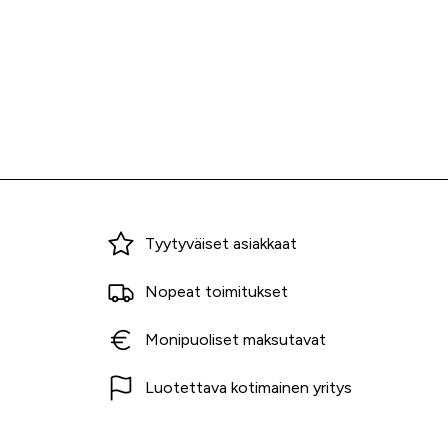
Miksi ostaa Tarvikekeskuksesta?
Tyytyväiset asiakkaat
Nopeat toimitukset
Monipuoliset maksutavat
Luotettava kotimainen yritys