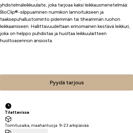
yhdistelmäleikkuulaite, joka tarjoaa kaksi leikkausmenetelmää:
BioClip®-silppuaminen nurmikon lannoitukseen ja
taaksepuhallustoiminto pidemmän tai tiheämmän ruohon
leikkaamiseen. Hallittavuudeltaan erinomainen kestävä leikkuri,
joka on helppo puhdistaa ja huoltaa leikkuulaitteen
huoltoasennon ansiosta.
Lisää ostoskoriin
Pyydä tarjous
Tilattavissa
Toimitusaika, maahantuoja: 9-23 arkipäivää