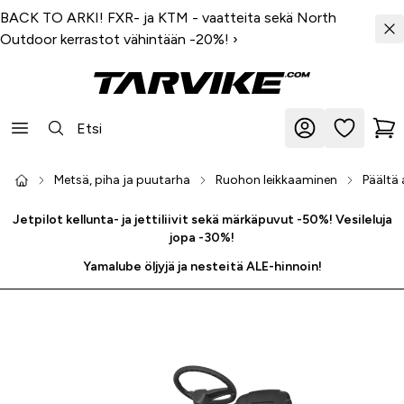
BACK TO ARKI! FXR- ja KTM - vaatteita sekä North
Outdoor kerrastot vähintään -20%!
›
Metsä, piha ja puutarha
Ruohon leikkaaminen
Päältä 
Jetpilot kellunta- ja jettiliivit sekä märkäpuvut -50%! Vesileluja
jopa -30%!
Yamalube öljyjä ja nesteitä ALE-hinnoin!
-13 %