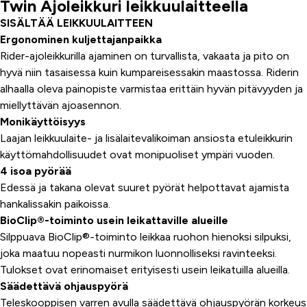
Twin Ajoleikkuri leikkuulaitteella
SISÄLTÄÄ LEIKKUULAITTEEN
Ergonominen kuljettajanpaikka
Rider-ajoleikkurilla ajaminen on turvallista, vakaata ja pito on
hyvä niin tasaisessa kuin kumpareisessakin maastossa. Riderin
alhaalla oleva painopiste varmistaa erittäin hyvän pitävyyden ja
miellyttävän ajoasennon.
Monikäyttöisyys
Laajan leikkuulaite- ja lisälaitevalikoiman ansiosta etuleikkurin
käyttömahdollisuudet ovat monipuoliset ympäri vuoden.
4 isoa pyörää
Edessä ja takana olevat suuret pyörät helpottavat ajamista
hankalissakin paikoissa.
BioClip®-toiminto usein leikattaville alueille
Silppuava BioClip®-toiminto leikkaa ruohon hienoksi silpuksi,
joka maatuu nopeasti nurmikon luonnolliseksi ravinteeksi.
Tulokset ovat erinomaiset erityisesti usein leikatuilla alueilla.
Säädettävä ohjauspyörä
Teleskooppisen varren avulla säädettävä ohjauspyörän korkeus