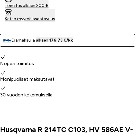
Toimitus alkaen 200 €
Katso myymäläsaatavuus
Erämaksulla
alkaen
176,73 €/kk
Miksi valita meidät?
Nopea toimitus
Monipuoliset maksutavat
30 vuoden kokemuksella
Husqvarna R 214TC C103, HV 586AE V-
Tuoteinfo