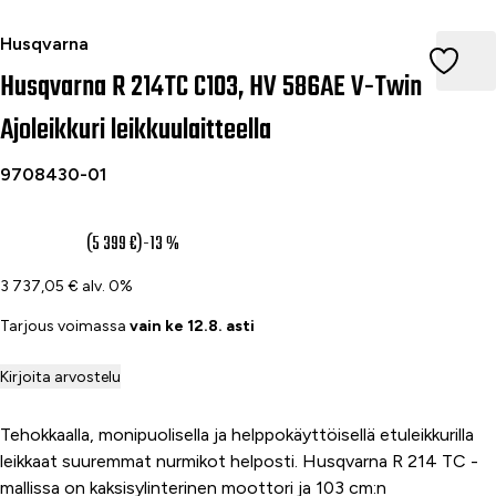
Husqvarna R 214TC C103, HV 586AE V-Twin Ajoleikkuri leikkuul
Husqvarna
Husqvarna R 214TC C103, HV 586AE V-Twin
Ajoleikkuri leikkuulaitteella
9708430-01
4 690 €
(5 399 €)
-13 %
3 737,05 € alv. 0%
Tarjous voimassa
vain ke 12.8. asti
Kirjoita arvostelu
Tehokkaalla, monipuolisella ja helppokäyttöisellä etuleikkurilla
leikkaat suuremmat nurmikot helposti. Husqvarna R 214 TC -
mallissa on kaksisylinterinen moottori ja 103 cm:n