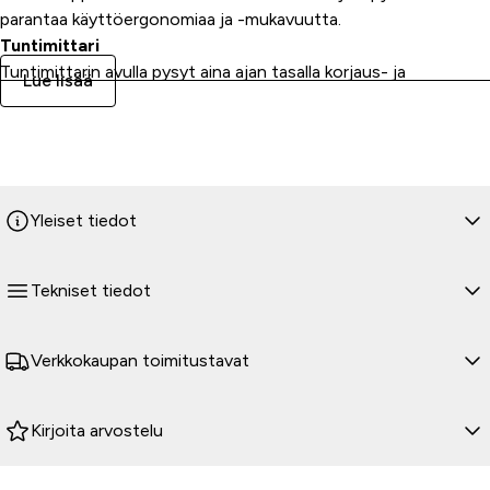
parantaa käyttöergonomiaa ja -mukavuutta.
Tuntimittari
Tuntimittarin avulla pysyt aina ajan tasalla korjaus- ja
Lue lisää
huoltoväleistä.
Käynnistys ilman rikastinta
Helppo käyttää kaikissa sääolosuhteissa ilman rikastamista.
Käännä vain avainta ja lähde ajamaan.
Leikkuukorkeuden säätövipu hyvin ulottuvilla
Yleiset tiedot
Leikkuukorkeuden säätövipu on sijoitettu siten, että siihen
yltää hyvin ajon aikana.
Moottori kuljettajan takana
Tekniset tiedot
Taakse asennetun moottorin ansiosta kuljettajalla on parempi
näkyvyys leikattavalle alueelle. Kuljettaja altistuu myös
vähemmän melulle ja päästöille, kun verrataan ajoleikkureihin,
Verkkokaupan toimitustavat
joissa moottori on asennettu eteen.
Tavarateline
Kirjoita arvostelu
Avoin tavaroiden säilytystila on vasemman käden ulottuvilla
myös ajon aikana.