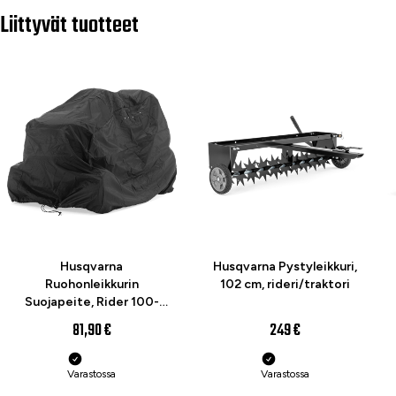
Juomapulloteline
Liittyvät tuotteet
Kätevä juomapulloteline on sijoitettu lokasuojaan käyttäjän
ulottuville.
Hyvin sijoitetut hallintalaitteet
Hallintalaitteet on muotoiltu ja sijoitettu siten, että niiden
käyttäminen olisi mahdollisimman helppoa.
Husqvarna Connect
Älykkään Husqvarna Connect -sovelluksen avulla
käytännölliset vinkit, käyttöohjekirjat ja varaosasuositukset
ovat helposti saatavana. Bluetooth-toiminnon kautta saat
lisätietoja esim. käyttöajoista, latauksen tilasta sekä ylläpito- ja
huoltotarpeista. Sovelluksen voi ladata veloituksetta App
Storesta tai Google Playsta.
Husqvarna
Husqvarna Pystyleikkuri,
Leikkuulaitteen huoltoasento
Ruohonleikkurin
102 cm, rideri/traktori
Leikkuulaitteen voi kallistaa huoltoasentoon, jolloin puhdistus
Suojapeite, Rider 100-
tai huolto onnistuu helposti.
300 -sarjat
81,90 €
249 €
Ainutlaatuinen takarunko-ohjaus
Takarunko-ohjaus takaa erinomaisen ohjattavuuden ja
Varastossa
Varastossa
helpottaa esteiden, kuten puiden ja pensaiden, kiertämistä.