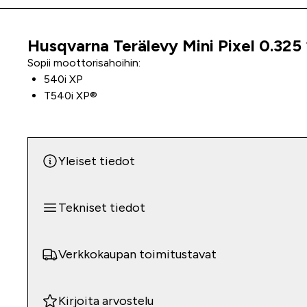
Husqvarna Terälevy Mini Pixel 0.325 1
Tuoteinfo
Sopii moottorisahoihin:
540i XP
T540i XP®
Yleiset tiedot
Tekniset tiedot
Verkkokaupan toimitustavat
Kirjoita arvostelu