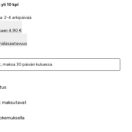
yli 10 kpl
a: 2-4 arkipäivää
kaen 4,90 €
mäläsaatavuus
, ­maksa 30 päivän kuluessa.
 meidät?
tus
t maksutavat
okemuksella