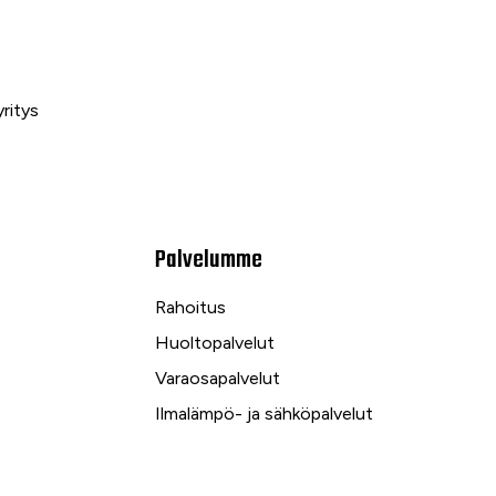
ritys
Palvelumme
Rahoitus
Huoltopalvelut
Varaosapalvelut
Ilmalämpö- ja sähköpalvelut
kuu
Yrityspalvelut ja Leasing
Yksityisleasing