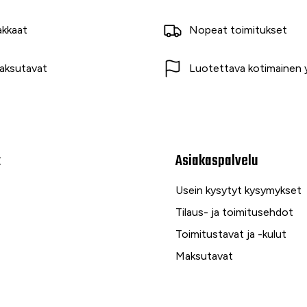
akkaat
Nopeat toimitukset
aksutavat
Luotettava kotimainen y
t
Asiakaspalvelu
Usein kysytyt kysymykset
Tilaus- ja toimitusehdot
Toimitustavat ja -kulut
Maksutavat
Palautus, reklamaatio ja ta
Tietosuojaseloste