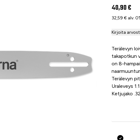
40,90 €
32,59 € alv. 
Kirjoita arvos
Terälevyn lo
takapotkun v
on 8-hampaine
naarmuuntumi
Terälevyn pi
Uraleveys 1.
Ketjujako .32