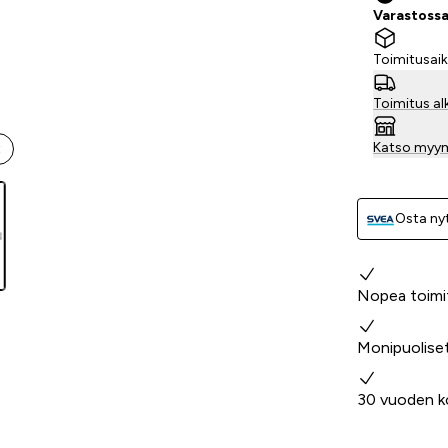
Varastossa 
Toimitusaik
Toimitus al
Katso myy
t
Osta nyt
Miksi valita
Nopea toimi
Monipuolise
30 vuoden k