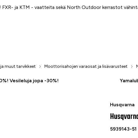
FXR- ja KTM - vaatteita sekä North Outdoor kerrastot vähin
 ja muut tarvikkeet
Moottorisahojen varaosat ja lisävarusteet
50%! Vesileluja jopa -30%!
Yamalub
Husqvarna Ter
Husqvarna
Husqvarna 
5939143-51