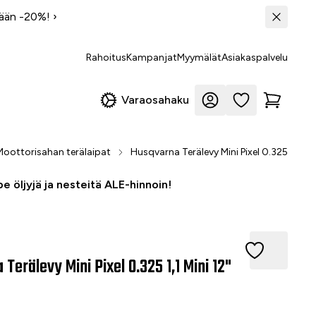
tään -20%!
›
Rahoitus
Kampanjat
Myymälät
Asiakaspalvelu
Varaosahaku
Moottorisahan terälaipat
Husqvarna Terälevy Mini Pixel 0.325 1,1 Min
e öljyjä ja nesteitä ALE-hinnoin!
älevy Mini Pixel 0.325 1,1 Mini 12"
Terälevy Mini Pixel 0.325 1,1 Mini 12"