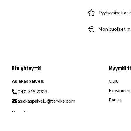
Miksi ostaa Tarvikekeskuksesta?
Tyytyväiset asi
Monipuoliset m
Ota yhteyttä
Myymälä
Asiakaspalvelu
Oulu
Rovaniemi
040 716 7228
Ranua
asiakaspalvelu@tarvike.com
Myynti
020 743 7000