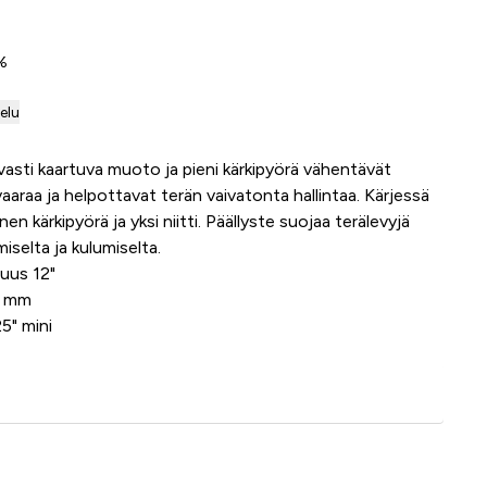
0%
telu
ivasti kaartuva muoto ja pieni kärkipyörä vähentävät
aaraa ja helpottavat terän vaivatonta hallintaa. Kärjessä
n kärkipyörä ja yksi niitti. Päällyste suojaa terälevyjä
selta ja kulumiselta.
tuus 12"
1 mm
5" mini
Lisää ostoskoriin