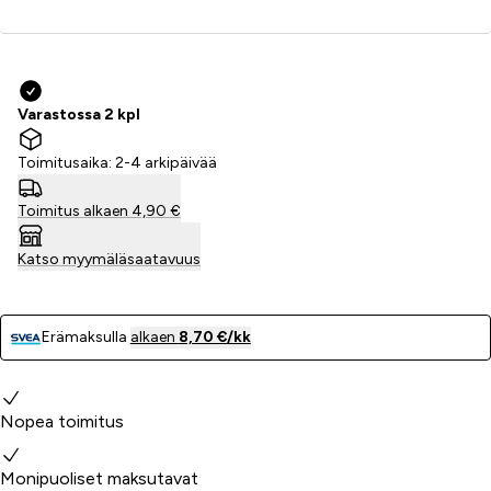
Lisää ostoskoriin
Varastossa 2 kpl
Toimitusaika: 2-4 arkipäivää
Toimitus alkaen 4,90 €
Katso myymäläsaatavuus
Erämaksulla
alkaen
8,70 €/kk
Miksi valita meidät?
Nopea toimitus
Monipuoliset maksutavat