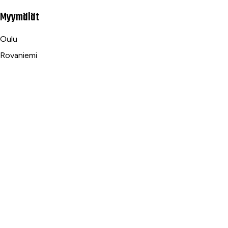
Myymälät
Oulu
Rovaniemi
Ranua
Asiakaspalvelu
Usein kysytyt kysymykset
Tilaus- ja toimitusehdot
Toimitustavat ja -kulut
Maksutavat
Palautus, reklamaatio ja takuu
Tietosuojaseloste