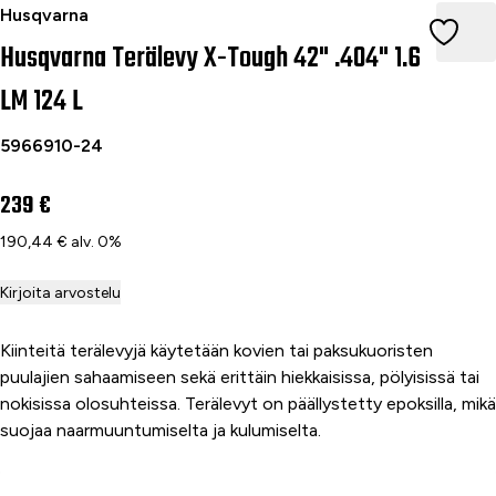
Husqvarna Terälevy X-Tough 42" .404" 1.6 LM 124 L
Husqvarna
Husqvarna Terälevy X-Tough 42" .404" 1.6
LM 124 L
5966910-24
239 €
190,44 € alv. 0%
Kirjoita arvostelu
Kiinteitä terälevyjä käytetään kovien tai paksukuoristen
puulajien sahaamiseen sekä erittäin hiekkaisissa, pölyisissä tai
nokisissa olosuhteissa. Terälevyt on päällystetty epoksilla, mikä
suojaa naarmuuntumiselta ja kulumiselta.