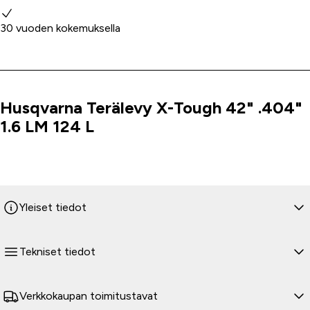
30 vuoden kokemuksella
Husqvarna Terälevy X-Tough 42" .404"
Tuoteinfo
1.6 LM 124 L
Yleiset tiedot
Tekniset tiedot
Verkkokaupan toimitustavat