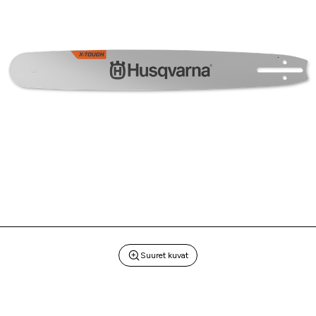
Suuret kuvat