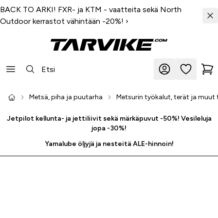
BACK TO ARKI! FXR- ja KTM - vaatteita sekä North
Outdoor kerrastot vähintään -20%!
›
Metsä, piha ja puutarha
Metsurin työkalut, terät ja muut 
Jetpilot kellunta- ja jettiliivit sekä märkäpuvut -50%! Vesileluja
jopa -30%!
Yamalube öljyjä ja nesteitä ALE-hinnoin!