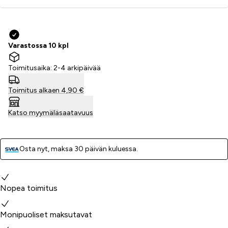
Varastossa 10 kpl
Toimitusaika: 2-4 arkipäivää
Toimitus alkaen 4,90 €
Katso myymäläsaatavuus
Osta nyt, ­maksa 30 päivän kuluessa.
Miksi valita meidät?
Nopea toimitus
Monipuoliset maksutavat