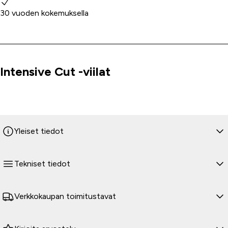
30 vuoden kokemuksella
Intensive Cut -viilat
Tuoteinfo
Yleiset tiedot
Tekniset tiedot
Verkkokaupan toimitustavat