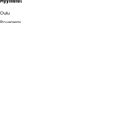
Myymälät
Oulu
Rovaniemi
Ranua
Asiakaspalvelu
Usein kysytyt kysymykset
Tilaus- ja toimitusehdot
Toimitustavat ja -kulut
Maksutavat
Palautus, reklamaatio ja takuu
Tietosuojaseloste