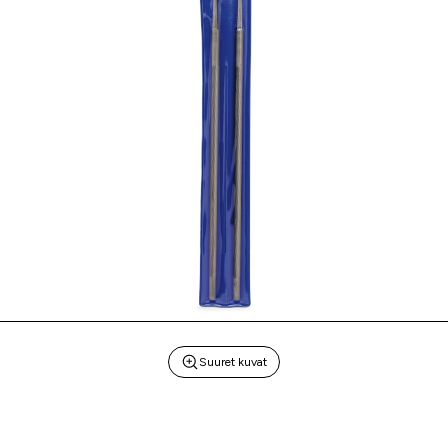
Suuret kuvat