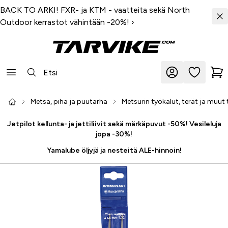
BACK TO ARKI! FXR- ja KTM - vaatteita sekä North
Outdoor kerrastot vähintään -20%!
›
Metsä, piha ja puutarha
Metsurin työkalut, terät ja muut 
Jetpilot kellunta- ja jettiliivit sekä märkäpuvut -50%! Vesileluja
jopa -30%!
Yamalube öljyjä ja nesteitä ALE-hinnoin!