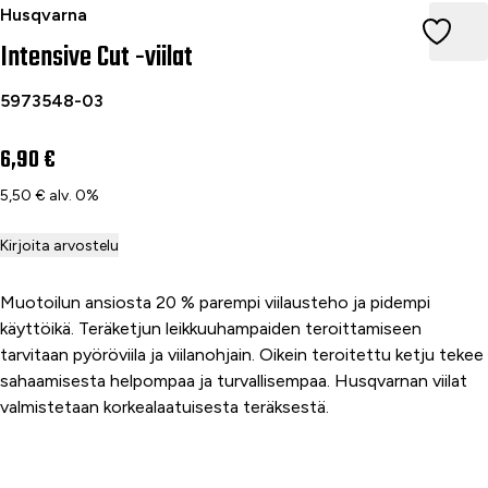
Intensive Cut -viilat
Husqvarna
Intensive Cut -viilat
5973548-03
6,90 €
5,50 € alv. 0%
Kirjoita arvostelu
Muotoilun ansiosta 20 % parempi viilausteho ja pidempi
käyttöikä. Teräketjun leikkuuhampaiden teroittamiseen
tarvitaan pyöröviila ja viilanohjain. Oikein teroitettu ketju tekee
sahaamisesta helpompaa ja turvallisempaa. Husqvarnan viilat
valmistetaan korkealaatuisesta teräksestä.
Lisää ostoskoriin