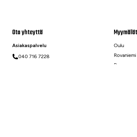
Ota yhteyttä
Myymälä
Asiakaspalvelu
Oulu
Rovaniemi
040 716 7228
Ranua
asiakaspalvelu@tarvike.com
Myynti
020 743 7000
Tilaa uutiskirje