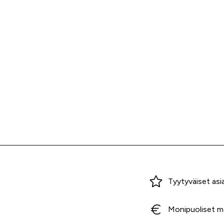
Miksi ostaa Tarvikekeskuksesta?
Tyytyväiset asi
Monipuoliset m