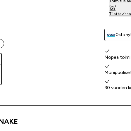
Toimitus al
Tilattavis
Osta nyt
t
Miksi valita
Nopea toimi
Monipuolise
30 vuoden k
SNAKE