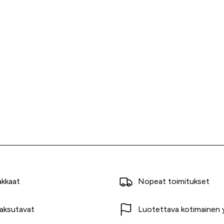
akkaat
Nopeat toimitukset
aksutavat
Luotettava kotimainen y