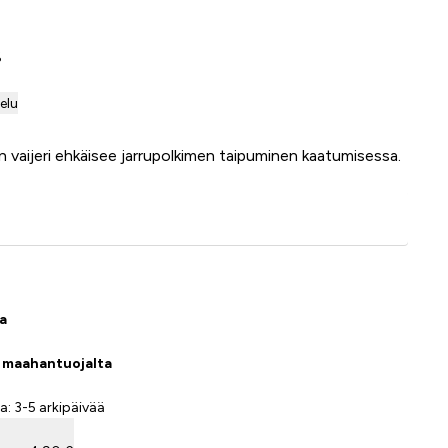
%
telu
n vaijeri ehkäisee jarrupolkimen taipuminen kaatumisessa.
Lisää ostoskoriin
sa
a maahantuojalta
a: 3-5 arkipäivää