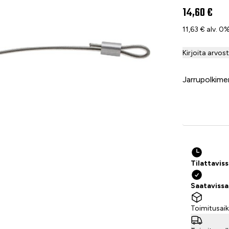
14,60 €
11,63 € alv. 0
Kirjoita arvos
Jarrupolkime
Tilattavis
Saataviss
Toimitusaik