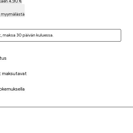
kaen 4,90 €
sa myymälästä
, ­maksa 30 päivän kuluessa.
 meidät?
tus
t maksutavat
okemuksella