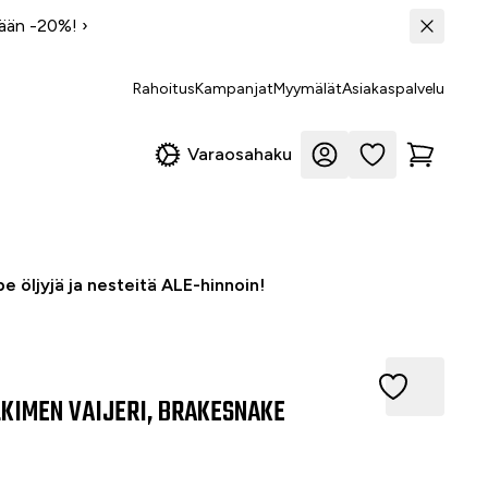
tään -20%!
›
Rahoitus
Kampanjat
Myymälät
Asiakaspalvelu
Varaosahaku
e öljyjä ja nesteitä ALE-hinnoin!
IMEN VAIJERI, BRAKESNAKE
KIMEN VAIJERI, BRAKESNAKE