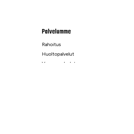
Palvelumme
Rahoitus
Huoltopalvelut
Varaosapalvelut
Ilmalämpö- ja sähköpalvelut
kuu
Yrityspalvelut ja Leasing
Yksityisleasing