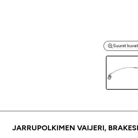
Suuret kuva
JARRUPOLKIMEN VAIJERI, BRAKE
Tuoteinfo