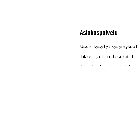
t
Asiakaspalvelu
Usein kysytyt kysymykset
Tilaus- ja toimitusehdot
Toimitustavat ja -kulut
Maksutavat
Palautus, reklamaatio ja ta
Tietosuojaseloste