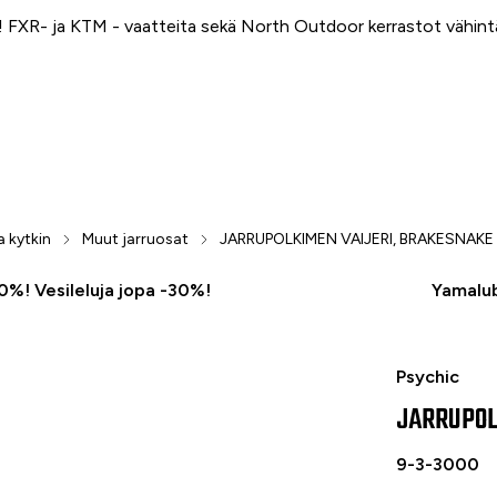
FXR- ja KTM - vaatteita sekä North Outdoor kerrastot vähin
a kytkin
Muut jarruosat
JARRUPOLKIMEN VAIJERI, BRAKESNAKE
50%! Vesileluja jopa -30%!
Yamalub
JARRUPOLK
Psychic
JARRUPOL
9-3-3000