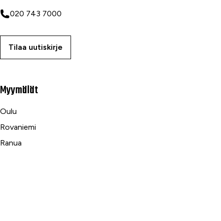
020 743 7000
Tilaa uutiskirje
Myymälät
Oulu
Rovaniemi
Ranua
Asiakaspalvelu
Usein kysytyt kysymykset
Tilaus- ja toimitusehdot