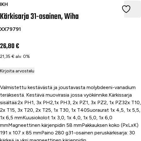
Kärkisarja 31-osainen, Wiha
IKH
Kärkisarja 31-osainen, Wiha
XX79791
26,80 €
21,35 € alv. 0%
Kirjoita arvostelu
Valmistettu kestävästä ja joustavasta molybdeeni-vanadium
teräksestä. Kestävä muovirasia jossa vyökiinnike.Kärkissarja
sisältää:2x PH1, 3x PH2,1x PH3, 2x PZ1, 3x PZ2, 1x PZ32x T10,
2x T15, 3x T20, 2x T25, 1x T30, 1x T40Suoraurat 1x 4,5, 1x 5,5,
1x 6,5 mmKuusiokolot 1x 3,0, 1x 4,0, 1x 5,0, 1x 6,0
mmMagneettinen kärjenpidin 58 mmPakkauksen koko (PxLxK)
191 x 107 x 85 mmPaino 280 g31-osainen peruskärkisarja: 30
kärkeä ja yksi magneettinen kärjenpidin.