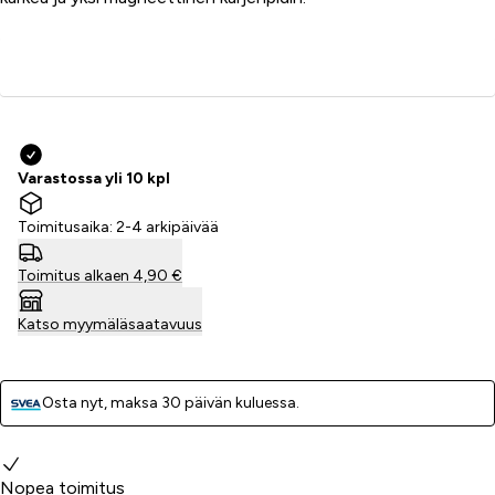
Lisää ostoskoriin
Varastossa yli 10 kpl
Toimitusaika: 2-4 arkipäivää
Toimitus alkaen 4,90 €
Katso myymäläsaatavuus
Osta nyt, ­maksa 30 päivän kuluessa.
Miksi valita meidät?
Nopea toimitus