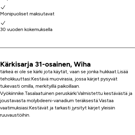
Monipuoliset maksutavat
30 vuoden kokemuksella
Kärkisarja 31-osainen, Wiha
Tuoteinfo
tärkeä ei ole se kärki jota käytät, vaan se jonka hukkaat.Lisää
tehokkuuttasi:Kestävä muovirasia, jossa kärjet pysyvät
tukevasti omilla, merkityillä paikoillaan.
Vyökiinnike.Tasalaatuinen peruskärki:Valmistettu kestävästä ja
joustavasta molybdeeni-vanadium teräksestä.Vastaa
vaatimuksiasi:Kestävät ja tarkasti jyrsityt kärjet yleisiin
ruuvaustöihin.