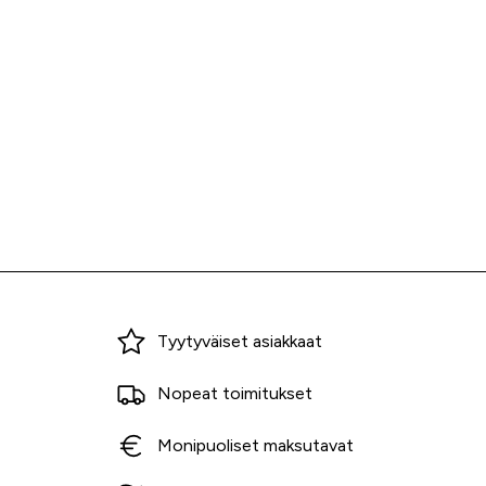
Miksi ostaa Tarvikekeskuksesta?
Tyytyväiset asiakkaat
Nopeat toimitukset
Monipuoliset maksutavat