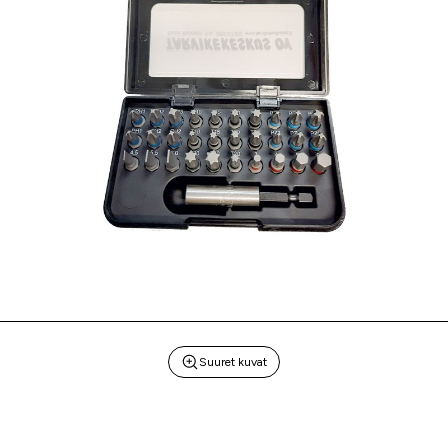
Suuret kuvat