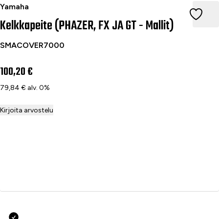
Kelkkapeite (PHAZER, FX JA GT - Mallit)
Yamaha
Kelkkapeite (PHAZER, FX JA GT - Mallit)
SMACOVER7000
100,20 €
79,84 € alv. 0%
Kirjoita arvostelu
Lisää ostoskoriin