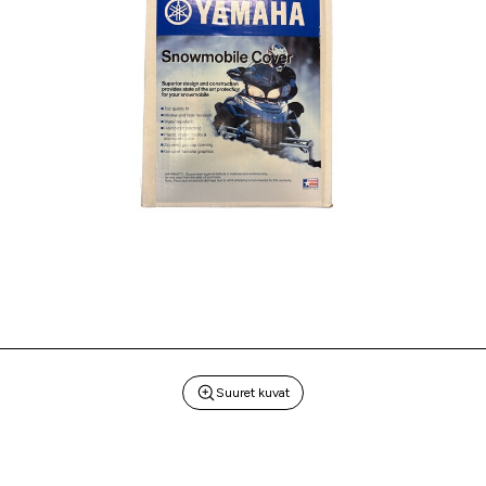
Suuret kuvat