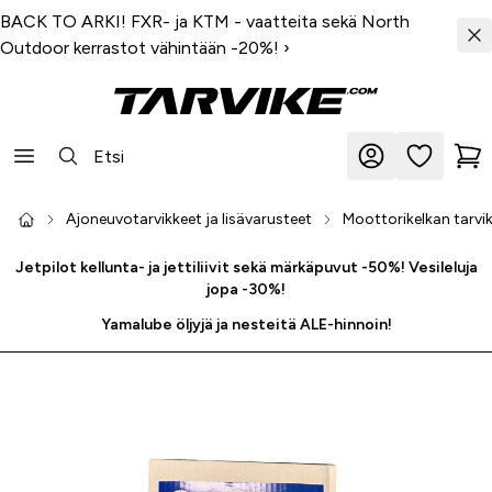
BACK TO ARKI! FXR- ja KTM - vaatteita sekä North
Outdoor kerrastot vähintään -20%!
›
Ajoneuvotarvikkeet ja lisävarusteet
Moottorikelkan tarvik
Jetpilot kellunta- ja jettiliivit sekä märkäpuvut -50%! Vesileluja
jopa -30%!
Yamalube öljyjä ja nesteitä ALE-hinnoin!