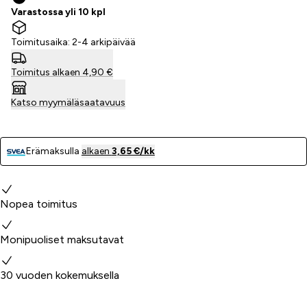
Varastossa yli 10 kpl
Toimitusaika: 2-4 arkipäivää
Toimitus alkaen 4,90 €
Katso myymäläsaatavuus
Erämaksulla
alkaen
3,65 €/kk
Miksi valita meidät?
Nopea toimitus
Monipuoliset maksutavat
30 vuoden kokemuksella