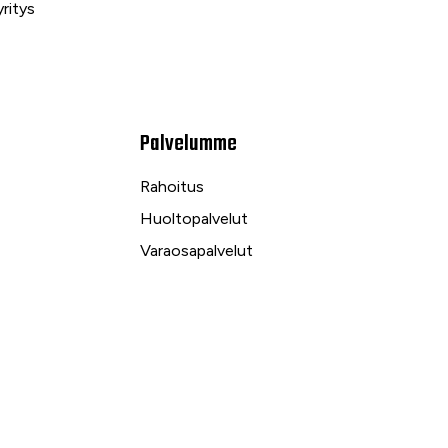
ritys
Palvelumme
Rahoitus
Huoltopalvelut
Varaosapalvelut
Ilmalämpö- ja sähköpalvelut
kuu
Yrityspalvelut ja Leasing
Yksityisleasing