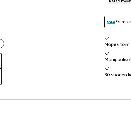
Katso myy
Erämaks
Miksi valita
t
Nopea toimi
Monipuolise
30 vuoden k