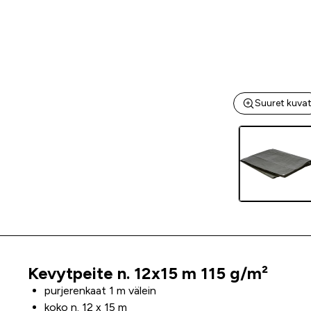
Suuret kuva
Kevytpeite n. 12x15 m 115 g/m²
Tuoteinfo
purjerenkaat 1 m välein
koko n. 12 x 15 m