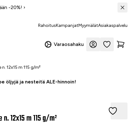
tään -20%!
›
Rahoitus
Kampanjat
Myymälät
Asiakaspalvelu
Varaosahaku
e n. 12x15 m 115 g/m²
e öljyjä ja nesteitä ALE-hinnoin!
. 12x15 m 115 g/m²
e n. 12x15 m 115 g/m²