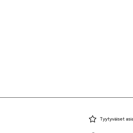
Miksi ostaa Tarvikekeskuksesta?
Tyytyväiset asi