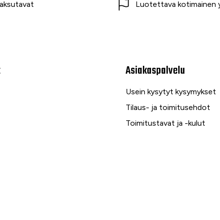
aksutavat
Luotettava kotimainen y
t
Asiakaspalvelu
Usein kysytyt kysymykset
Tilaus- ja toimitusehdot
Toimitustavat ja -kulut
Maksutavat
Palautus, reklamaatio ja ta
Tietosuojaseloste