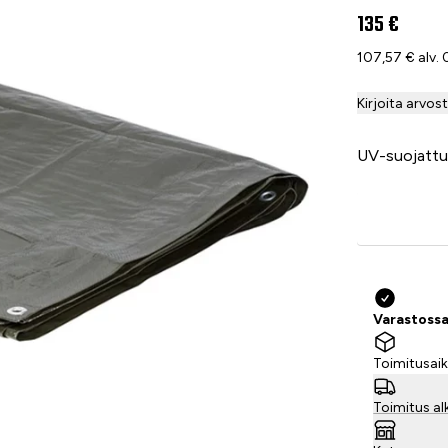
135 €
107,57 € alv.
Kirjoita arvos
UV-suojattua
Varastossa
Toimitusaik
Toimitus al