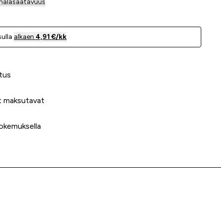
mäläsaatavuus
ulla
alkaen
4,91 €/kk
 meidät?
tus
t maksutavat
okemuksella