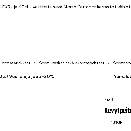
FXR- ja KTM - vaatteita sekä North Outdoor kerrastot vähin
 kuormatarvikkeet
Kevyt-, raskas sekä kuormapeitteet
Kevytpeit
50%! Vesileluja jopa -30%!
Yamalub
Kevytpeite n
Fixit
Kevytpeit
TT1210F