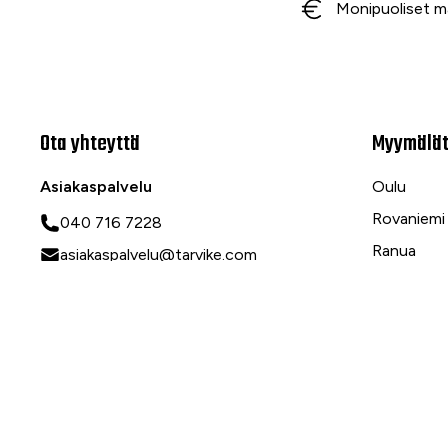
Monipuoliset m
Ota yhteyttä
Myymälä
Asiakaspalvelu
Oulu
Rovaniemi
040 716 7228
Ranua
asiakaspalvelu@tarvike.com
Myynti
020 743 7000
Tilaa uutiskirje