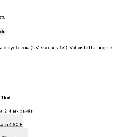
 0%
telu
 polyeteeniä (UV-suojaus 1%). Vahvistettu langoin.
Lisää ostoskoriin
 1 kpl
a: 2-4 arkipäivää
kaen 4,90 €