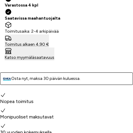
Varastossa 4 kpl
Saatavissa maahantuojalta
Toimitusaika: 2-4 arkipäivää
Toimitus alkaen 4,90 €
Katso myymäläsaatavuus
Osta nyt, ­maksa 30 päivän kuluessa.
Miksi valita meidät?
Nopea toimitus
Monipuoliset maksutavat
30 vuoden kokemuksella