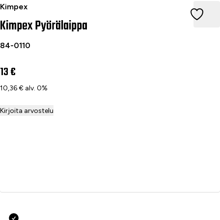
Kimpex Pyörälaippa
Kimpex
Kimpex Pyörälaippa
84-0110
13 €
10,36 € alv. 0%
Kirjoita arvostelu
Lisää ostoskoriin