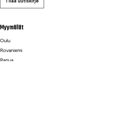
Tilaa uutiskirje
Myymälät
Oulu
Rovaniemi
Ranua
Asiakaspalvelu
Usein kysytyt kysymykset
Tilaus- ja toimitusehdot
Toimitustavat ja -kulut
Maksutavat
Palautus, reklamaatio ja takuu