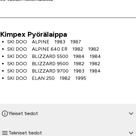
Kimpex Pyörälaippa
Tuoteinfo
SKI DOO ALPINE 1983 1987
SKI DOO ALPINE 640 ER 1982 1982
SKI DOO BLIZZARD 5500 1984 1984
SKI DOO BLIZZARD 9500 1982 1982
SKI DOO BLIZZARD 9700 1983 1984
SKI DOO ELAN 250 1982 1995
Yleiset tiedot
Tekniset tiedot