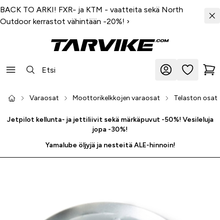
BACK TO ARKI! FXR- ja KTM - vaatteita sekä North
Outdoor kerrastot vähintään -20%!
›
Varaosat
Moottorikelkkojen varaosat
Telaston osat
Jetpilot kellunta- ja jettiliivit sekä märkäpuvut -50%! Vesileluja
jopa -30%!
Yamalube öljyjä ja nesteitä ALE-hinnoin!