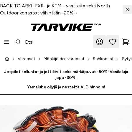
BACK TO ARKI! FXR- ja KTM - vaatteita sekä North
Outdoor kerrastot vähintään -20%!
›
Varaosat
Mönkijöiden varaosat
Sähköosat
Sytyt
Jetpilot kellunta- ja jettiliivit sekä märkäpuvut -50%! Vesileluja
jopa -30%!
Yamalube öljyjä ja nesteitä ALE-hinnoin!