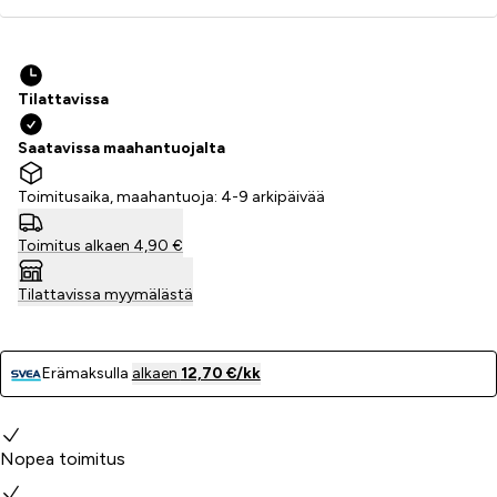
Tilattavissa
Saatavissa maahantuojalta
Toimitusaika, maahantuoja: 4-9 arkipäivää
Toimitus alkaen 4,90 €
Tilattavissa myymälästä
Erämaksulla
alkaen
12,70 €/kk
Miksi valita meidät?
Nopea toimitus