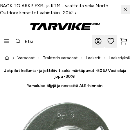
BACK TO ARKI! FXR- ja KTM - vaatteita sekä North
Outdoor kerrastot vähintään -20%!
›
Varaosat
Traktorin varaosat
Laakerit
Laakeriyksi
Jetpilot kellunta- ja jettiliivit sekä märkäpuvut -50%! Vesileluja
jopa -30%!
Yamalube öljyjä ja nesteitä ALE-hinnoin!