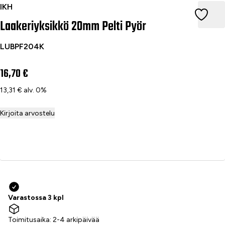
Laakeriyksikkö 20mm Pelti Pyör
IKH
Laakeriyksikkö 20mm Pelti Pyör
LUBPF204K
16,70 €
13,31 € alv. 0%
Kirjoita arvostelu
Lisää ostoskoriin
Varastossa 3 kpl
Toimitusaika: 2-4 arkipäivää