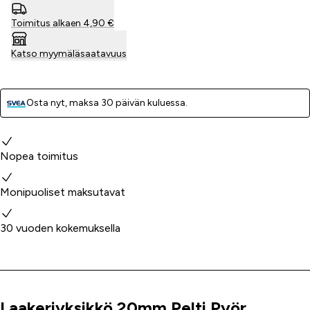
Toimitus alkaen 4,90 €
Katso myymäläsaatavuus
Osta nyt, ­maksa 30 päivän kuluessa.
Miksi valita meidät?
Nopea toimitus
Monipuoliset maksutavat
30 vuoden kokemuksella
Laakeriyksikkö 20mm Pelti Pyör
Tuoteinfo