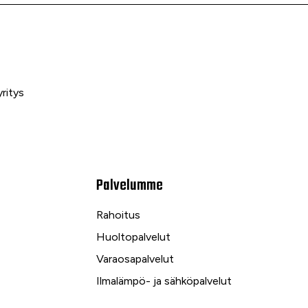
ritys
Palvelumme
Rahoitus
Huoltopalvelut
Varaosapalvelut
Ilmalämpö- ja sähköpalvelut
kuu
Yrityspalvelut ja Leasing