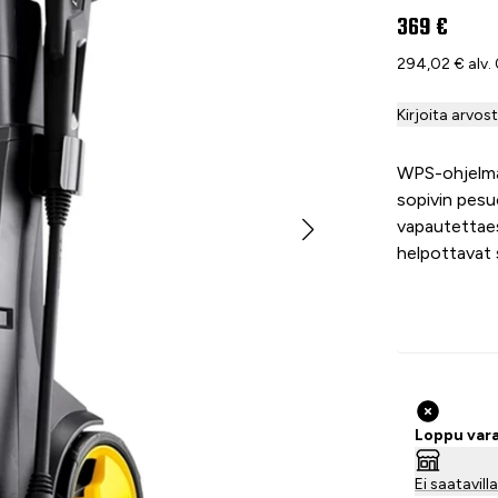
369 €
294,02 € alv.
Kirjoita arvos
WPS-ohjelma
sopivin pes
vapautettaes
helpottavat 
Loppu var
Ei saatavil