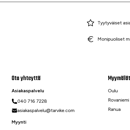
Miksi ostaa Tarvikekeskuksesta?
Tyytyväiset asi
Monipuoliset m
Ota yhteyttä
Myymälä
Asiakaspalvelu
Oulu
Rovaniemi
040 716 7228
Ranua
asiakaspalvelu@tarvike.com
Myynti