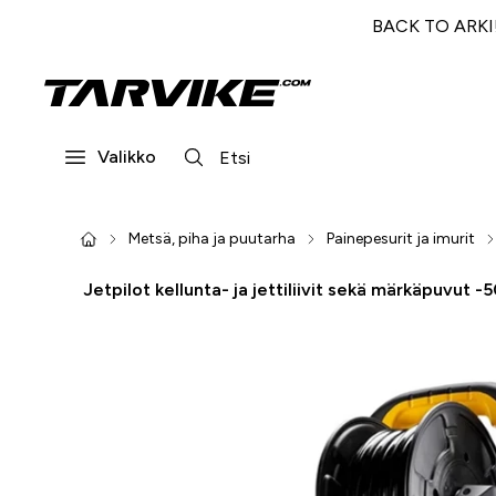
BACK TO ARKI! 
Valikko
Metsä, piha ja puutarha
Painepesurit ja imurit
Jetpilot kellunta- ja jettiliivit sekä märkäpuvut -