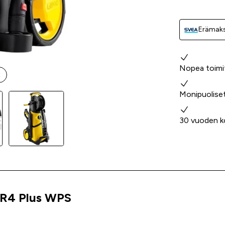
Erämaks
Miksi valita
Nopea toimi
t
Monipuolise
30 vuoden k
VR4 Plus WPS