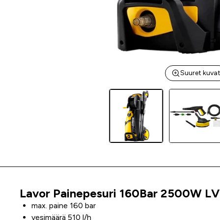
Suuret kuva
Lavor Painepesuri 160Bar 2500W L
Tuoteinfo
max. paine 160 bar
vesimäärä 510 l/h