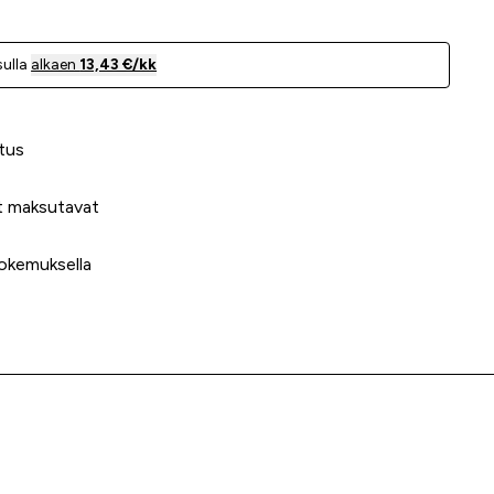
ulla
alkaen
13,43 €/kk
 meidät?
tus
t maksutavat
okemuksella