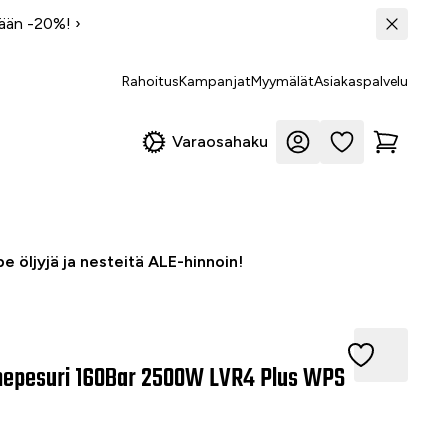
tään -20%!
›
Rahoitus
Kampanjat
Myymälät
Asiakaspalvelu
Varaosahaku
e öljyjä ja nesteitä ALE-hinnoin!
pesuri 160Bar 2500W LVR4 Plus WPS
nepesuri 160Bar 2500W LVR4 Plus WPS