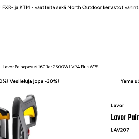
FXR- ja KTM - vaatteita sekä North Outdoor kerrastot vähin
Lavor Painepesuri 160Bar 2500W LVR4 Plus WPS
50%! Vesileluja jopa -30%!
Yamalub
Lavor Paine
Lavor
Lavor Pai
LAV207