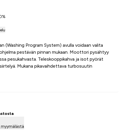
 0%
telu
n (Washing Program System) avulla voidaan valita
uohjelma pestävän pinnan mukaan. Moottori pysähtyy
sa pesukahvasta. Teleskooppikahva ja isot pyörät
siirtelyä. Mukana pikavaihdettava turbosuutin
Lisää ostoskoriin
astosta
la myymälästä