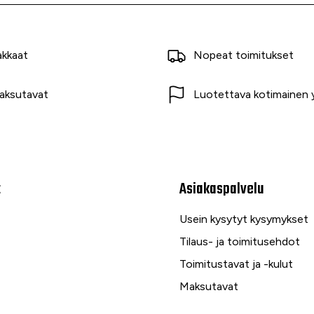
akkaat
Nopeat toimitukset
aksutavat
Luotettava kotimainen y
t
Asiakaspalvelu
Usein kysytyt kysymykset
Tilaus- ja toimitusehdot
Toimitustavat ja -kulut
Maksutavat
Palautus, reklamaatio ja ta