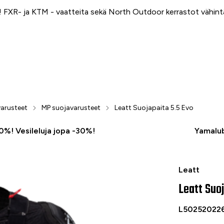
FXR- ja KTM - vaatteita sekä North Outdoor kerrastot vähin
arusteet
MP suojavarusteet
Leatt Suojapaita 5.5 Evo
50%! Vesileluja jopa -30%!
Yamalub
Leatt Body 
Leatt
Leatt Suoj
L50252022