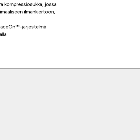
ava kompressiosukka, jossa
imaaliseen ilmankiertoon,
 BraceOn™-järjestelmä
lla.