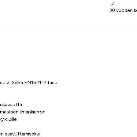
30 vuoden k
aso 2, Selkä EN1621-2 taso
mukavuutta.
maalisen ilmankierron.
kiluille.
n saavuttamiseksi.