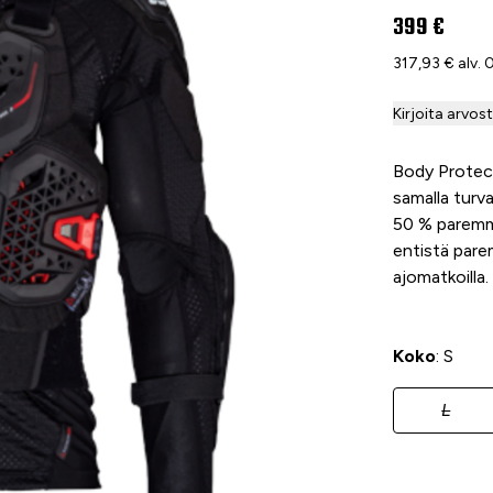
399 €
317,93 € alv.
Kirjoita arvos
Body Protect
samalla turv
50 % paremmi
entistä pare
ajomatkoilla.
Koko
: S
L