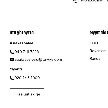
Monipuoliset m
Ota yhteyttä
Myymälä
Asiakaspalvelu
Oulu
Rovaniemi
040 716 7228
Ranua
asiakaspalvelu@tarvike.com
Myynti
020 743 7000
Tilaa uutiskirje