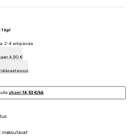
 1 kpl
a: 2-4 arkipäivää
kaen 4,90 €
mäläsaatavuus
ulla
alkaen
14,53 €/kk
 meidät?
tus
t maksutavat