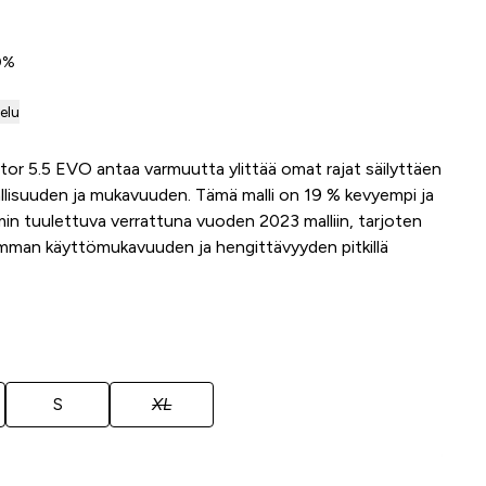
 0%
telu
or 5.5 EVO antaa varmuutta ylittää omat rajat säilyttäen
allisuuden ja mukavuuden. Tämä malli on 19 % kevyempi ja
n tuulettuva verrattuna vuoden 2023 malliin, tarjoten
mman käyttömukavuuden ja hengittävyyden pitkillä
S
XL
Lisää ostoskoriin