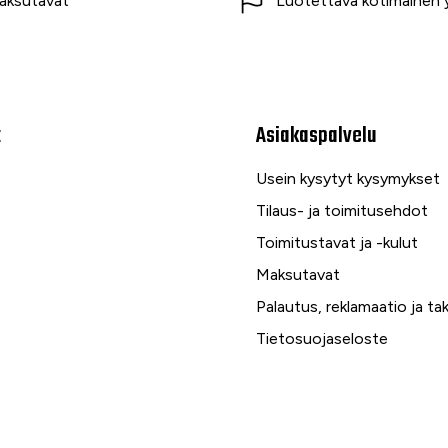
aksutavat
Luotettava kotimainen y
t
Asiakaspalvelu
Usein kysytyt kysymykset
Tilaus- ja toimitusehdot
Toimitustavat ja -kulut
Maksutavat
Palautus, reklamaatio ja ta
Tietosuojaseloste