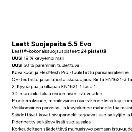
Leatt Suojapaita 5.5 Evo
Tuoteinfo
Leatt®-kokonaissuojauspisteet:
24 pistettä
UUSI
19 % kevyempi malli
UUSI
50 % paremmin tuulettuva
Kova kuori ja FlexMesh Pro -tuuletettu panssarirakenne
CE-testattu ja sertifioitu iskusuojaus: Rinta EN1621-3 t
2, Kyynärpää ja olkapää EN1621-1 taso 1
3D-muotoilu takaa erinomaisen istuvuuden.
Monikerroksinen, monilevyinen nivelrakenne lisää käyttö
Verkkomainen panssari- ja levyrakenne mahdollistaa maksi
Säädettävät kovat sivupaneelit tarjoavat suojaa kyljille ja kyl
Pidennetty selkälevy lisää suojausalaa.
Korkeudeltaan säädettävä munuaisvyö parhaan istuvuude