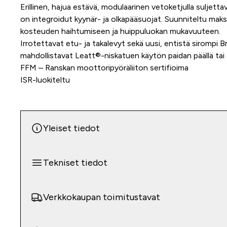
Erillinen, hajua estävä, modulaarinen vetoketjulla suljett
on integroidut kyynär- ja olkapääsuojat. Suunniteltu maks
kosteuden haihtumiseen ja huippuluokan mukavuuteen.
Irrotettavat etu- ja takalevyt sekä uusi, entistä sirompi
mahdollistavat Leatt®-niskatuen käytön paidan päällä tai a
FFM – Ranskan moottoripyöräliiton sertifioima
ISR-luokiteltu
Yleiset tiedot
Tekniset tiedot
Verkkokaupan toimitustavat