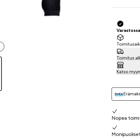
Varastossa
Toimitusaik
t
Toimitus al
Katso myy
Erämaks
Miksi valita
Nopea toimi
Monipuolise