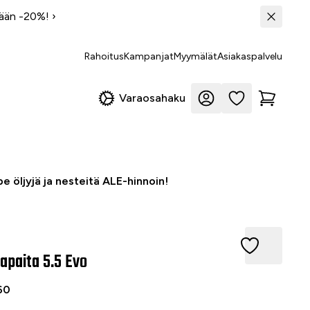
tään -20%!
›
Rahoitus
Kampanjat
Myymälät
Asiakaspalvelu
Varaosahaku
e öljyjä ja nesteitä ALE-hinnoin!
Protector 5.5 Evo #S
apaita 5.5 Evo
60