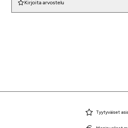
Kirjoita arvostelu
Miksi ostaa Tarvikekeskuksesta?
Tyytyväiset asi