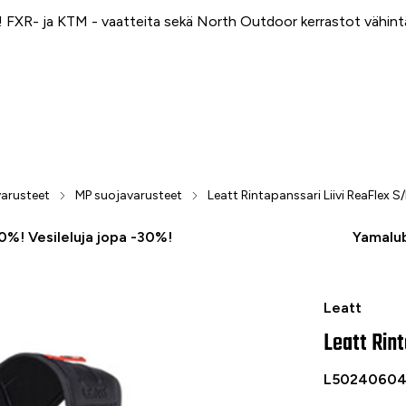
FXR- ja KTM - vaatteita sekä North Outdoor kerrastot vähin
arusteet
MP suojavarusteet
Leatt Rintapanssari Liivi ReaFlex S
50%! Vesileluja jopa -30%!
Yamalub
Leatt Rintap
Leatt
Leatt Rint
L5024060