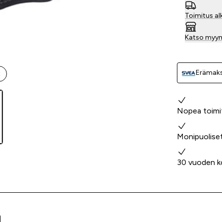
Toimitus al
Katso myy
Erämaks
t
Miksi valita
Nopea toimi
Monipuolise
30 vuoden k
M