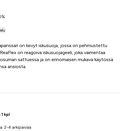
 0%
telu
apanssari on kevyt iskusuoja, jossa on pehmustettu
 ReaFlex on reagoiva iskusuojageeli, joka vaimentaa
a osuman sattuessa ja on erinomaisen mukava käytössä
sa ansiosta.
Lisää ostoskoriin
 1 kpl
a: 2-4 arkipäivää