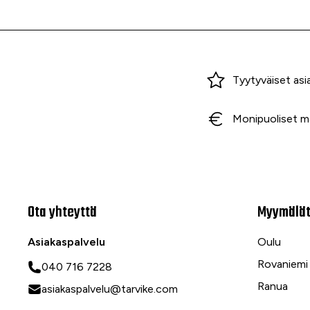
Miksi ostaa Tarvikekeskuksesta?
Tyytyväiset asi
Monipuoliset m
Ota yhteyttä
Myymälä
Asiakaspalvelu
Oulu
Rovaniemi
040 716 7228
Ranua
asiakaspalvelu@tarvike.com