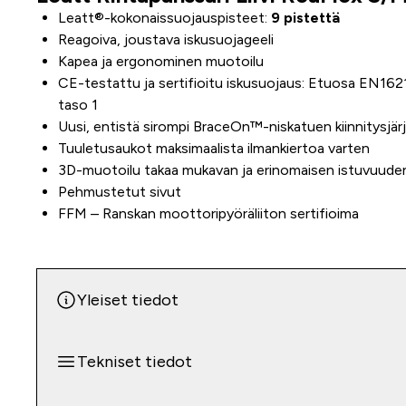
Leatt®-kokonaissuojauspisteet:
9 pistettä
Reagoiva, joustava iskusuojageeli
Kapea ja ergonominen muotoilu
CE-testattu ja sertifioitu iskusuojaus: Etuosa EN162
taso 1
Uusi, entistä sirompi BraceOn™-niskatuen kiinnitysjär
Tuuletusaukot maksimaalista ilmankiertoa varten
3D-muotoilu takaa mukavan ja erinomaisen istuvuude
Pehmustetut sivut
FFM – Ranskan moottoripyöräliiton sertifioima
Yleiset tiedot
Tekniset tiedot