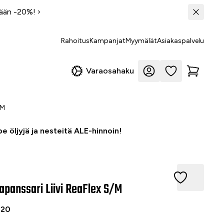
tään -20%!
›
Rahoitus
Kampanjat
Myymälät
Asiakaspalvelu
Varaosahaku
/M
e öljyjä ja nesteitä ALE-hinnoin!
anssari Liivi ReaFlex S/M
apanssari Liivi ReaFlex S/M
420