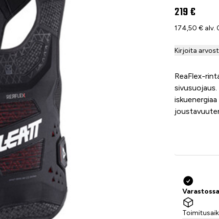
219 €
174,50 € alv.
Kirjoita arvos
ReaFlex-rint
sivusuojaus.
iskuenergia
joustavuuten
Varastossa
Toimitusaik