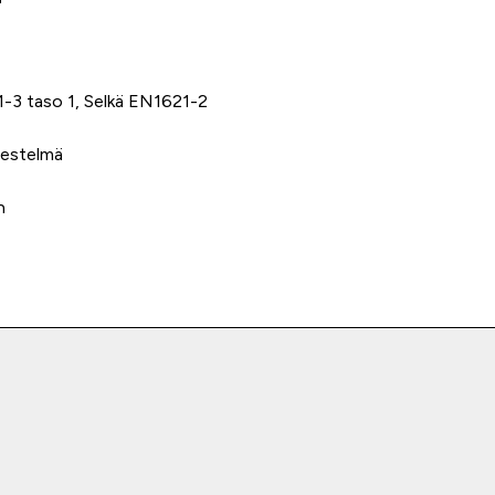
1-3 taso 1, Selkä EN1621-2
jestelmä
n