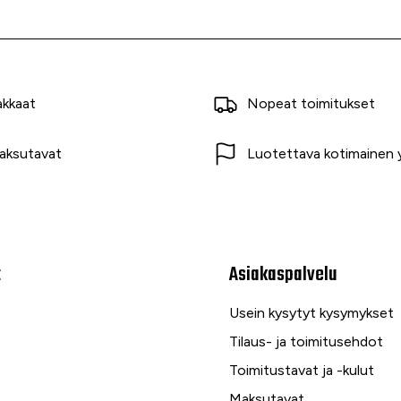
akkaat
Nopeat toimitukset
aksutavat
Luotettava kotimainen y
t
Asiakaspalvelu
Usein kysytyt kysymykset
Tilaus- ja toimitusehdot
Toimitustavat ja -kulut
Maksutavat