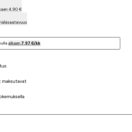
kaen 4,90 €
mäläsaatavuus
ulla
alkaen
7,97 €/kk
 meidät?
tus
t maksutavat
okemuksella