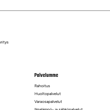
ritys
Palvelumme
Rahoitus
Huoltopalvelut
Varaosapalvelut
Ilmalämpö- ja sähköpalvelut