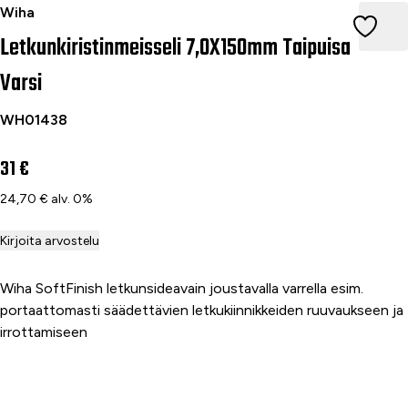
Letkunkiristinmeisseli 7,0X150mm Taipuisa Varsi
Wiha
Letkunkiristinmeisseli 7,0X150mm Taipuisa
Varsi
WH01438
31 €
24,70 € alv. 0%
Kirjoita arvostelu
Wiha SoftFinish letkunsideavain joustavalla varrella esim.
portaattomasti säädettävien letkukiinnikkeiden ruuvaukseen ja
irrottamiseen
Lisää ostoskoriin