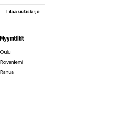
Tilaa uutiskirje
Myymälät
Oulu
Rovaniemi
Ranua
Asiakaspalvelu
Usein kysytyt kysymykset
Tilaus- ja toimitusehdot
Toimitustavat ja -kulut
Maksutavat