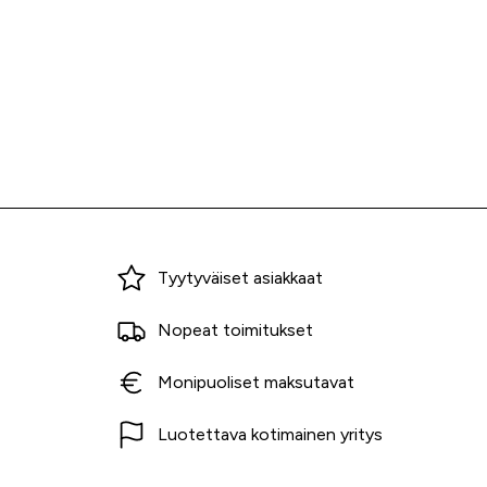
Miksi ostaa Tarvikekeskuksesta?
Tyytyväiset asiakkaat
Nopeat toimitukset
Monipuoliset maksutavat
Luotettava kotimainen yritys