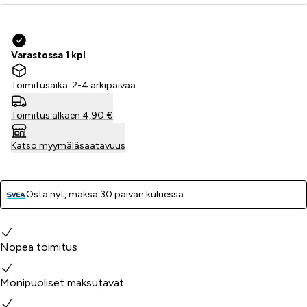
Varastossa 1 kpl
Toimitusaika: 2-4 arkipäivää
Toimitus alkaen 4,90 €
Katso myymäläsaatavuus
Osta nyt, ­maksa 30 päivän kuluessa.
Miksi valita meidät?
Nopea toimitus
Monipuoliset maksutavat