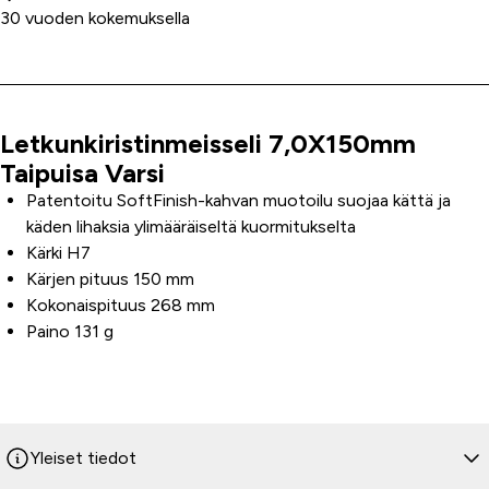
30 vuoden kokemuksella
Letkunkiristinmeisseli 7,0X150mm
Tuoteinfo
Taipuisa Varsi
Patentoitu SoftFinish-kahvan muotoilu suojaa kättä ja
käden lihaksia ylimääräiseltä kuormitukselta
Kärki H7
Kärjen pituus 150 mm
Kokonaispituus 268 mm
Paino 131 g
Yleiset tiedot