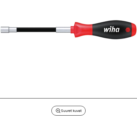
Suuret kuvat