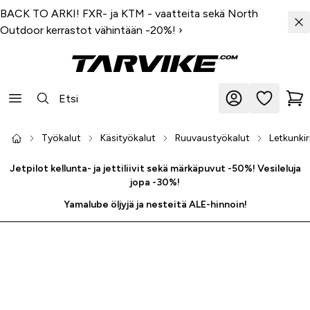
BACK TO ARKI! FXR- ja KTM - vaatteita sekä North
Outdoor kerrastot vähintään -20%!
›
Työkalut
Käsityökalut
Ruuvaustyökalut
Letkunki
Jetpilot kellunta- ja jettiliivit sekä märkäpuvut -50%! Vesileluja
jopa -30%!
Yamalube öljyjä ja nesteitä ALE-hinnoin!