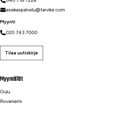
040 716 7228
asiakaspalvelu@tarvike.com
Myynti
020 743 7000
Tilaa uutiskirje
Myymälät
Oulu
Rovaniemi
Ranua
Asiakaspalvelu