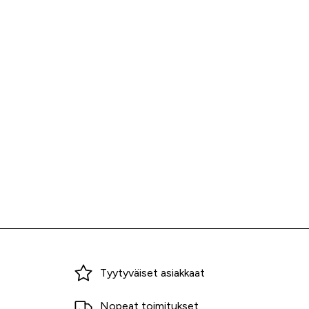
Miksi ostaa Tarvikekeskuksesta?
Tyytyväiset asiakkaat
Nopeat toimitukset