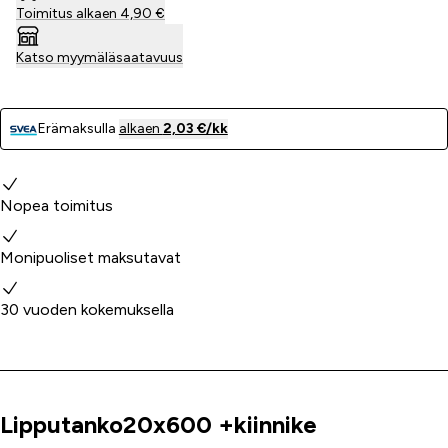
Toimitus alkaen 4,90 €
Katso myymäläsaatavuus
Erämaksulla
alkaen
2,03 €/kk
Miksi valita meidät?
Nopea toimitus
Monipuoliset maksutavat
30 vuoden kokemuksella
Lipputanko20x600 +kiinnike
Tuoteinfo