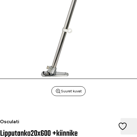
Suuret kuvat
Lipputanko20x600 +kiinnike
Osculati
Lipputanko20x600 +kiinnike