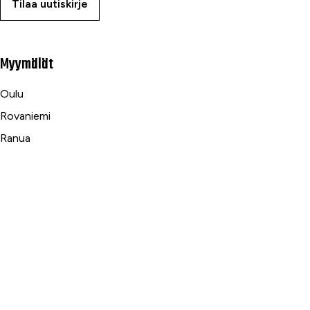
Tilaa uutiskirje
Myymälät
Oulu
Rovaniemi
Ranua
Asiakaspalvelu
Usein kysytyt kysymykset
Tilaus- ja toimitusehdot
Toimitustavat ja -kulut
Maksutavat
Palautus, reklamaatio ja takuu