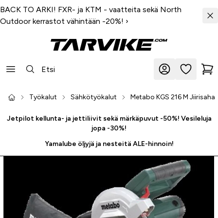
BACK TO ARKI! FXR- ja KTM - vaatteita sekä North
Outdoor kerrastot vähintään -20%!
›
Työkalut
Sähkötyökalut
Metabo KGS 216 M Jiirisaha
Jetpilot kellunta- ja jettiliivit sekä märkäpuvut -50%! Vesileluja
jopa -30%!
Yamalube öljyjä ja nesteitä ALE-hinnoin!