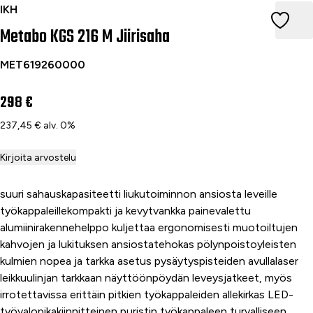
Metabo KGS 216 M Jiirisaha
IKH
Metabo KGS 216 M Jiirisaha
MET619260000
298 €
237,45 € alv. 0%
Kirjoita arvostelu
suuri sahauskapasiteetti liukutoiminnon ansiosta leveille
työkappaleillekompakti ja kevytvankka painevalettu
alumiinirakennehelppo kuljettaa ergonomisesti muotoiltujen
kahvojen ja lukituksen ansiostatehokas pölynpoistoyleisten
kulmien nopea ja tarkka asetus pysäytyspisteiden avullalaser
leikkuulinjan tarkkaan näyttöönpöydän leveysjatkeet, myös
irrotettavissa erittäin pitkien työkappaleiden allekirkas LED-
työvalopikakiinnitteinen puristin työkappaleen turvalliseen