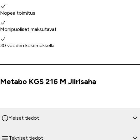
Miksi valita meidät?
Nopea toimitus
Monipuoliset maksutavat
30 vuoden kokemuksella
Metabo KGS 216 M Jiirisaha
Tuoteinfo
Yleiset tiedot
Tekniset tiedot