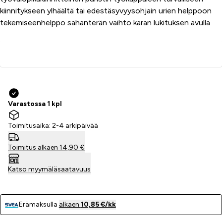
kiinnitykseen ylhäältä tai edestäsyvyysohjain urien helppoon
tekemiseenhelppo sahanterän vaihto karan lukituksen avulla
Lisää ostoskoriin
Varastossa 1 kpl
Toimitusaika: 2-4 arkipäivää
Toimitus alkaen 14,90 €
Katso myymäläsaatavuus
Erämaksulla
alkaen
10,85 €/kk