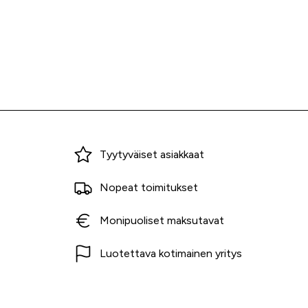
Miksi ostaa Tarvikekeskuksesta?
Tyytyväiset asiakkaat
Nopeat toimitukset
Monipuoliset maksutavat
Luotettava kotimainen yritys