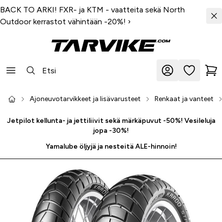
BACK TO ARKI! FXR- ja KTM - vaatteita sekä North
Outdoor kerrastot vähintään -20%!
›
Ajoneuvotarvikkeet ja lisävarusteet
Renkaat ja vanteet
Jetpilot kellunta- ja jettiliivit sekä märkäpuvut -50%! Vesileluja
jopa -30%!
Yamalube öljyjä ja nesteitä ALE-hinnoin!