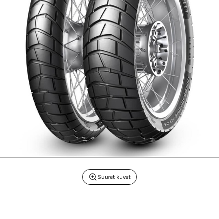
Suuret kuvat