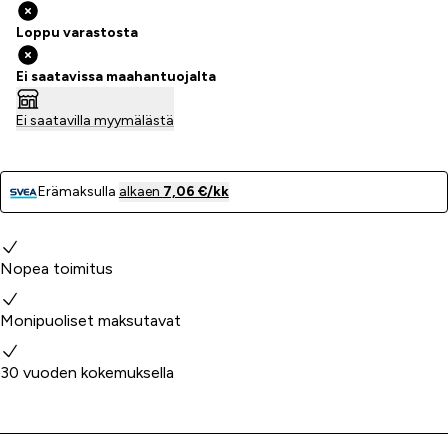
Loppu varastosta
Ei saatavissa maahantuojalta
Ei saatavilla myymälästä
Erämaksulla
alkaen
7,06 €/kk
Miksi valita meidät?
Nopea toimitus
Monipuoliset maksutavat
30 vuoden kokemuksella