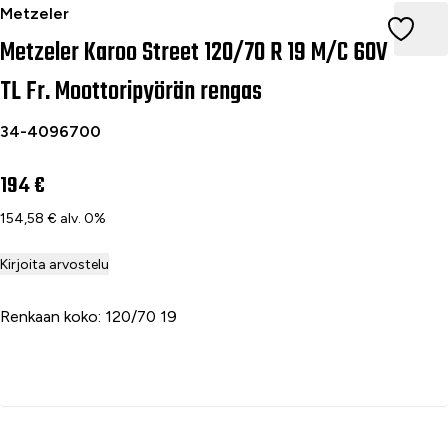
Metzeler Karoo Street 120/70 R 19 M/C 60V TL Fr. Moottorip
Metzeler
Metzeler Karoo Street 120/70 R 19 M/C 60V
TL Fr. Moottoripyörän rengas
34-4096700
194 €
154,58 € alv. 0%
Kirjoita arvostelu
Renkaan koko: 120/70 19
Lisää ostoskoriin