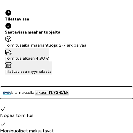
Tilattavissa
Saatavissa maahantuojalta
Toimitusaika, maahantuoja: 2-7 arkipäivää
Toimitus alkaen 4,90 €
Tilattavissa myymälästä
Erämaksulla
alkaen
11,72 €/kk
Miksi valita meidät?
Nopea toimitus
Monipuoliset maksutavat