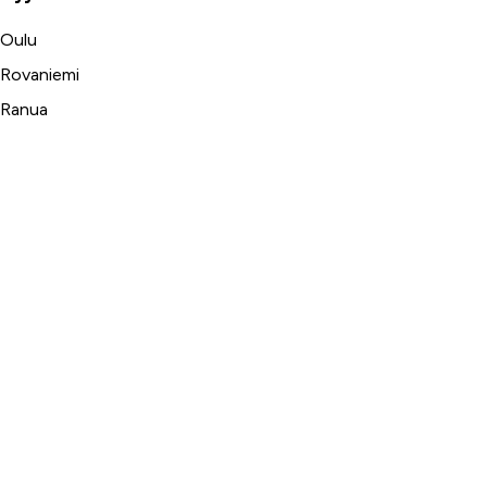
Oulu
Rovaniemi
Ranua
Asiakaspalvelu
Usein kysytyt kysymykset
Tilaus- ja toimitusehdot
Toimitustavat ja -kulut
Maksutavat
Palautus, reklamaatio ja takuu
Tietosuojaseloste