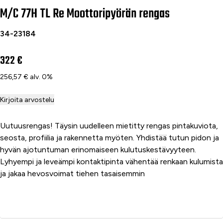
M/C 77H TL Re Moottoripyörän rengas
34-23184
322 €
256,57 € alv. 0%
Kirjoita arvostelu
Uutuusrengas! Täysin uudelleen mietitty rengas pintakuviota,
seosta, profiilia ja rakennetta myöten. Yhdistää tutun pidon ja
hyvän ajotuntuman erinomaiseen kulutuskestävyyteen.
Lyhyempi ja leveämpi kontaktipinta vähentää renkaan kulumista
ja jakaa hevosvoimat tiehen tasaisemmin
Lisää ostoskoriin