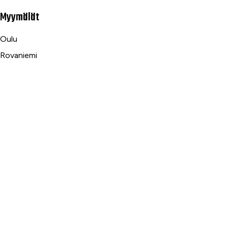
Myymälät
Oulu
Rovaniemi
Ranua
Asiakaspalvelu
Usein kysytyt kysymykset
Tilaus- ja toimitusehdot
Toimitustavat ja -kulut
Maksutavat
Palautus, reklamaatio ja takuu
Tietosuojaseloste