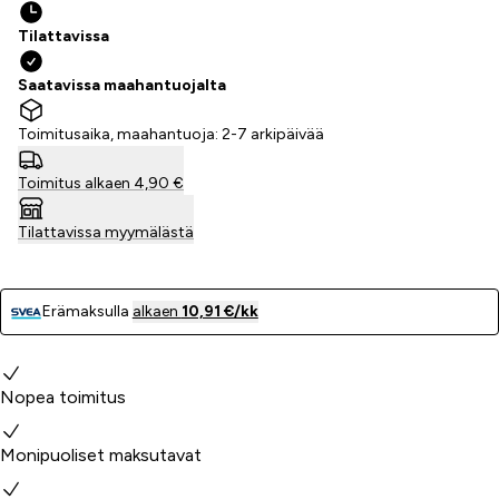
Tilattavissa
Saatavissa maahantuojalta
Toimitusaika, maahantuoja: 2-7 arkipäivää
Toimitus alkaen 4,90 €
Tilattavissa myymälästä
Erämaksulla
alkaen
10,91 €/kk
Miksi valita meidät?
Nopea toimitus
Monipuoliset maksutavat