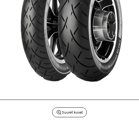
Suuret kuvat