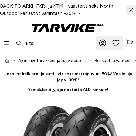
BACK TO ARKI! FXR- ja KTM - vaatteita sekä North
Outdoor kerrastot vähintään -20%!
›
Ajoneuvotarvikkeet ja lisävarusteet
Renkaat ja vanteet
Jetpilot kellunta- ja jettiliivit sekä märkäpuvut -50%! Vesileluja
jopa -30%!
Yamalube öljyjä ja nesteitä ALE-hinnoin!