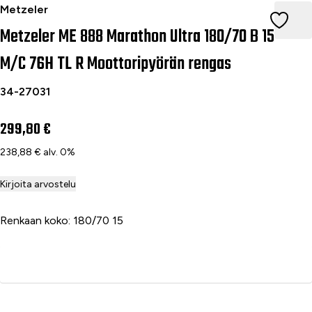
Metzeler ME 888 Marathon Ultra 180/70 B 15 M/C 76H TL R 
Metzeler
Metzeler ME 888 Marathon Ultra 180/70 B 15
M/C 76H TL R Moottoripyörän rengas
34-27031
299,80 €
238,88 € alv. 0%
Kirjoita arvostelu
Renkaan koko: 180/70 15
Lisää ostoskoriin