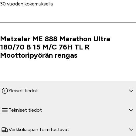
30 vuoden kokemuksella
Metzeler ME 888 Marathon Ultra
Tuoteinfo
180/70 B 15 M/C 76H TL R
Moottoripyörän rengas
Yleiset tiedot
Tekniset tiedot
Verkkokaupan toimitustavat